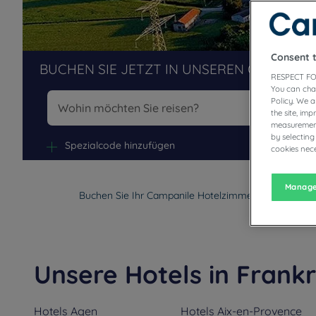
Consent 
BUCHEN SIE JETZT IN UNSEREN CAMPANIL
RESPECT FO
You can cha
Policy. We 
the site, im
measurement
Na
by selecting
Spezialcode hinzufügen
cookies nece
Manage
Buchen Sie Ihr Campanile Hotelzimmer in Frankreich
Unsere Hotels in Frankr
Hotels
Agen
Hotels
Aix-en-Provence