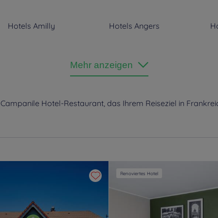
Hotels
Amilly
Hotels
Angers
Ho
Hotels
Appoigny
Hotels
Arcueil
Ho
Mehr anzeigen
Hotels
Arras
Hotels
Artigues
Ho
 Campanile Hotel-Restaurant, das Ihrem Reiseziel in Frankrei
Hotels
Aurillac
Hotels
Auxerre
Ho
Hotels
Balma
Hotels
Barentin
Ho
Hotels
Beauvais
Hotels
Belfort
Ho
Renoviertes Hotel
Hotels
Béthune
Hotels
Béziers
Ho