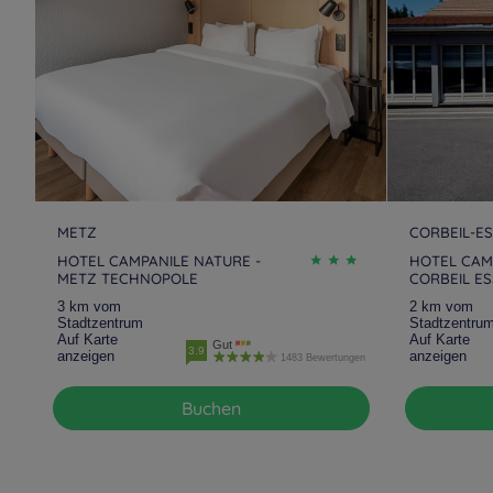
Hotels
Blagnac
Hotels
Blois
Hotels
Boulogne-
Hotels
Bourg-en-Bresse
Billancourt
Hotels
Bruay-la-Buissière
Hotels
Buc
Hotels
Caissargues
Hotels
Calais
METZ
CORBEIL-E
HOTEL CAMPANILE NATURE -
HOTEL CAM
METZ TECHNOPOLE
CORBEIL E
Hotels
Carros
Hotels
Castres
3 km vom
2 km vom
Stadtzentrum
Stadtzentru
Auf Karte
Auf Karte
Gut
3.9
Hotels
Chalon-sur-Saône
Hotels
Châlons-en-
anzeigen
anzeigen
1483 Bewertungen
Champagne
Buchen
Hotels
Change
Hotels
Chantepie
Hotels
Chasseneuil-du-
Hotels
Château-Thierry