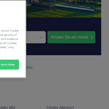
 via our Cookie
nd security of
Finden Sie ein Hotel
cs and audience
t all cookies
ess the question mark key to get the keyboard shortcuts for changi
dar and select a date. Press the question mark key to get the keyb
okies," only
 and close
ne-Hotel-Restaurants.
tels
Albi
Hotels
Alençon