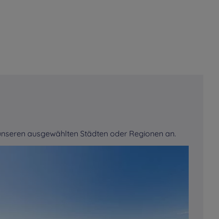
chaille
tels
Cleunay
Hotels
Clichy
tels
Coquelles
Hotels
Corbeil-Essonnes
tels
Cuincy
Hotels
Dammarie-les-Lys
tels
Digne-les-Bains
Hotels
Dijon
n unseren ausgewählten Städten oder Regionen an.
tels
Douai
Hotels
Dreux
tels
Epinal
Hotels
Épinay-sur-Orge
tels
Evry
Hotels
Eybens