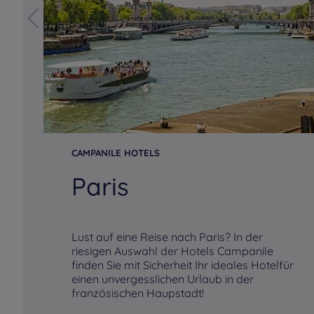
Hotels
Feytiat
Hotels
Feyzin
Hotels
Franqueville-Saint-
Hotels
Fréjus
Pierre
Hotels
Givors
Hotels
Glisy
Hotels
Grasse
Hotels
Grenoble
CAMPANILE HOTELS
Paris
Hotels
Hérouville-Saint-
Hotels
Honfleur
Clair
Hotels
Joué-Lès-Tours
Hotels
Jouy-Aux-Arches
Lust auf eine Reise nach Paris? In der
riesigen Auswahl der Hotels Campanile
finden Sie mit Sicherheit Ihr ideales Hotelfür
Hotels
La Crèche
Hotels
La Défense
einen unvergesslichen Urlaub in der
französischen Haupstadt!