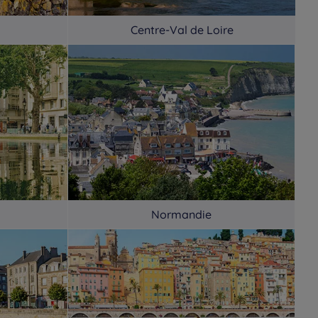
tels
Metz-Tessy
Hotels
Meylan
Centre-Val de Loire
tels
Mondeville
Hotels
Monéteau
tels
Montelimar
Hotels
Montesson
tels
Morangis
Hotels
Morlaix
tels
Murigny
Hotels
Nancy
Normandie
tels
Nevers
Hotels
Nîmes
tels
Odos
Hotels
Ollioules