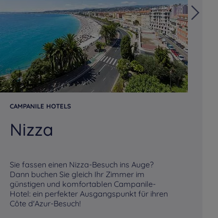
tels
Fougères
Hotels
Fouquières Les
Béthune
tels
Gémenos
Hotels
Gennevilliers
tels
Gouesnou
Hotels
Goussainville
tels
Hem
Hotels
Hendaye
CAMPANILE HOTELS
CA
Nizza
B
tels
Issoire
Hotels
Joinville le Pont
tels
La Beauvalle
Hotels
La Chapelle-Saint-
Sie fassen einen Nizza-Besuch ins Auge?
Lu
Mesmin
Dann buchen Sie gleich Ihr Zimmer im
Bo
günstigen und komfortablen Campanile-
Zi
tels
La Rivière Saint
Hotels
La Roche Sur Yon
Hotel: ein perfekter Ausgangspunkt für ihren
Fr
auveur
Côte d'Azur-Besuch!
Atl