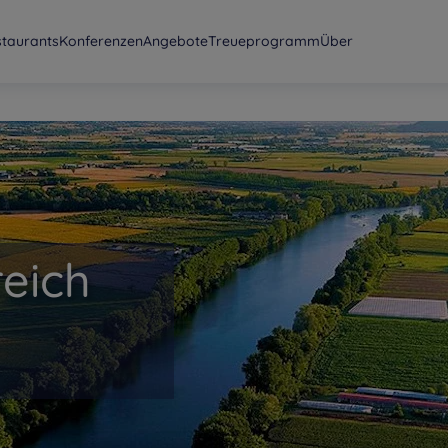
staurants
Konferenzen
Angebote
Treueprogramm
Über
reich