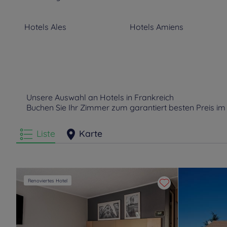
Hotels
Ales
Hotels
Amiens
Hotels
Annemasse
Hotels
Antibes
Hotels
Armbouts-Cappel
Hotels
Arnage
Unsere Auswahl an Hotels in Frankreich
Buchen Sie Ihr Zimmer zum garantiert besten Preis im
Hotels
Aubière
Hotels
Auch
Liste
Karte
Hotels
Avignon
Hotels
Balaruc-les-Bains
Hotels
Beaucouzé
Hotels
Beaune
Renoviertes Hotel
Hotels
Besançon
Hotels
Bessoncourt