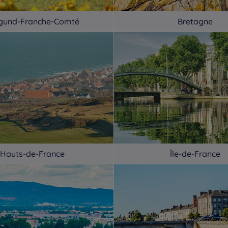
Hotels
Mérignac
Hotels
Metz
Ho
gund-Franche-Comté
Bretagne
Hotels
Mirande
Hotels
Moirans
Ho
Hotels
Montargis
Hotels
Montbéliard
Ho
Hotels
Montlucon
Hotels
Montpellier
Ho
Hotels
Mülhausen
Hotels
Mulsanne
Ho
Hauts-de-France
Île-de-France
Hotels
Nanteuil Les Meaux
Hotels
Narbonne
Ho
Hotels
Nogent-sur-Marne
Hotels
Noyelles-Godault
Ho