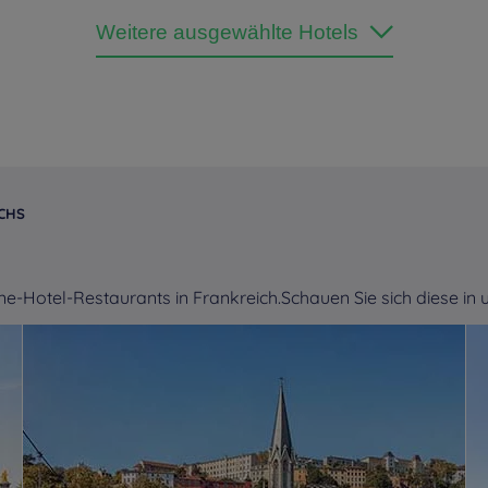
Grasse
mi
Weitere ausgewählte Hotels
Hotels
Cléon
Hotels
Clermont-Ferrand
Ho
Hotels
Compiègne
Hotels
Conflans Sainte
Ho
Honorine
Hotels
Creil
Hotels
Créteil
Ho
CHS
Hotels
Deauville
Hotels
Dieppe
Ho
ne-Hotel-Restaurants in Frankreich.Schauen Sie sich diese i
Hotels
Dizy
Hotels
Dole
Ho
Hotels
Écully
Hotels
Epernay
Ho
Hotels
Essey
Hotels
Evreux
Ho