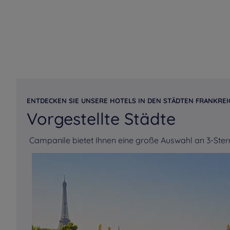
Poitou
Hotels
Cholet
Hotels
Clamart
Hotels
Colmar
Hotels
Colombes
Hotels
Courbevoie
Hotels
Cran Gevrier
ENTDECKEN SIE UNSERE HOTELS IN DEN STÄDTEN FRANKREI
Vorgestellte Städte
Hotels
Dardilly
Hotels
Dax
Campanile bietet Ihnen eine große Auswahl an 3-Ster
Hotels
Dinan
Hotels
Dinard
Hotels
Dünkirchen
Hotels
Ecouen
Hotels
Epône
Hotels
Ermont