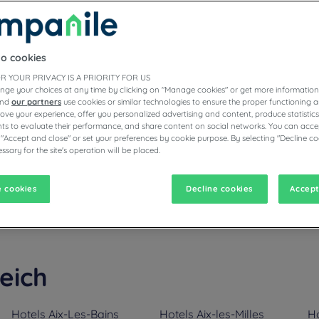
to cookies
E HOTELS
R YOUR PRIVACY IS A PRIORITY FOR US
nge your choices at any time by clicking on "Manage cookies" or get more information
and
our partners
use cookies or similar technologies to ensure the proper functioning a
prove your experience, offer you personalized advertising and content, produce statisti
s to evaluate their performance, and share content on social networks. You can accep
vigate forward to interact with the calendar and select a date. Pr
Navigate backward to interact with the calen
 "Accept and close" or set your preferences by cookie purpose. By selecting "Decline co
ssary for the site's operation will be placed.
 cookies
Decline cookies
Accept
 und erleben Sie einen einzigartigen Moment in einem unserer 3-Ster
eich
Hotels
Aix-Les-Bains
Hotels
Aix-les-Milles
Ho