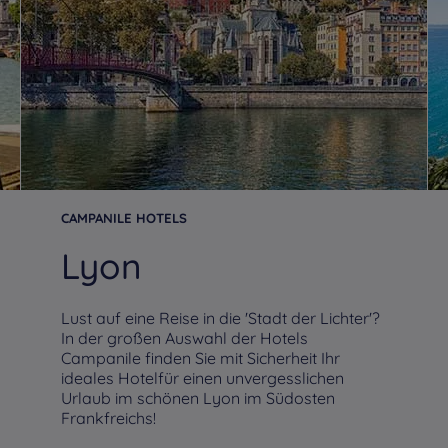
Hotels
Fontainebleau
Hotels
Fontenay Tresigny
Ho
Hotels
Fresnes
Hotels
Geispolsheim
Ho
Hotels
Gonesse
Hotels
Gonfreville
Ho
Hotels
Guéret
Hotels
Hagenau
Ho
CAMPANILE HOTELS
Lyon
Hotels
Ifs
Hotels
Illzach
Ho
Lust auf eine Reise in die 'Stadt der Lichter'?
Hotels
Juan-Les-Pins
Hotels
L’Isle-d’Abeau
Ho
In der großen Auswahl der Hotels
Campanile finden Sie mit Sicherheit Ihr
ideales Hotelfür einen unvergesslichen
Hotels
La Penne
Hotels
La Ravoire
Ho
Urlaub im schönen Lyon im Südosten
S
Frankfreichs!