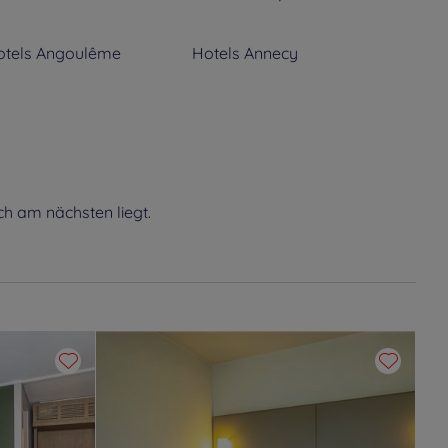
tels
Angoulême
Hotels
Annecy
tels
Argenteuil
Hotels
Arles
tels
Athis Mons
Hotels
Aubagne
ch am nächsten liegt.
tels
Avallon
Hotels
Avermes
tels
Bayeux
Hotels
Bayonne
tels
Bellerive-sur-Allier
Hotels
Bergerac
tels
Bezons
Hotels
Biarritz