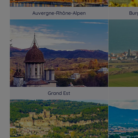
Hotels
Melun
Hotels
Melun Sénart
Auvergne-Rhône-Alpen
Bur
Hotels
Meyreuil
Hotels
Millau
Hotels
Mont De Marsan
Hotels
Mont-Saint-Aignan
Hotels
Montfavet la
Hotels
Montivilliers
Cristole
Hotels
Morschwiller-le-Bas
Hotels
Moulins
Grand Est
Hotels
Nanterre La
Hotels
Nantes
Défense
Hotels
Niort
Hotels
Nizza