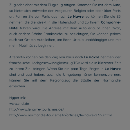
Zug oder aber mit dem Flugzeug tätigen. Kommen Sie mit dem Auto,
so bietet sich entweder der Weg durch Belgien oder aber über Paris
an. Fahren Sie von Paris aus nach
Le Havre
, so können Sie die E5
nehmen, die Sie direkt in die Hafenstadt und zu Ihrem
Campanile-
Hotel
führen wird. Die Anreise mit dem Auto erlaubt Ihnen zwar,
auch andere Städte Frankreichs zu besichtigen, Sie können jedoch
auch vor Ort ein Auto leihen, um Ihren Urlaub unabhängiger und mit
mehr Mobilität zu beginnen.
Alternativ können Sie den Zug von Paris nach
Le Havre
nehmen; der
französische Hochgeschwindigkeitszug TGV wird sie in kürzester Zeit
zu Ihrem Ziel bringen. Wenn Sie ein paar Tage länger in
Le Havre
sind und Lust haben, auch die Umgebung näher kennenzulernen,
können Sie mit dem Regionalzug die Städte der Normandie
erreichen.
Hyperlink:
www.sncf.de
http://www.lehavre-tourismus.de/
Hotels in Manchester
http://www.normandie-tourisme.fr/articles/le-havre-277-3.html
Hotels in Paris
Hotels in Amsterdam