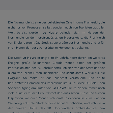
Die Normandie ist eine der beliebtesten Orte in ganz Frankreich, die
nicht nur von Franzosen selbst, sondern auch von Touristen aus aller
Welt bereist werden.
Le Havre
befindet sich im Herzen der
Normandie an der nordfranzösischen Meeresküste, die Frankreich
von England trennt. Die Stadt ist die größte der Normandie und ist für
ihren Hafen, der der zweitgrößte im Hexagon ist, bekannt.
Die Stadt
Le Havre
erlangte im 19. Jahrhundert durch ein weiteres
Ereignis große Bekanntheit. Claude Monet, einer der größten
Impressionisten des 19. Jahrhunderts ließ sich von der Stadt und vor
allem von ihrem Hafen inspirieren und schuf somit Werke für die
Ewigkeit. So malte er das zunächst verstoßene und heute
berühmteste Gemälde des Impressionismus, Le Lever Du Soleil, den
Sonnenaufgang am Hafen von
Le Havre
. Heute ziehen immer noch
viele Künstler zu der Geburtsstadt der klassischen Kunst und suchen
Inspiration, wo auch Monet sich einst inspirieren ließ. Im Zweiten
Weltkrieg erlitt die Stadt äußerst schwere Schäden, wodurch sie in
der zweiten Hälfte des 20. Jahrhunderts architektonisch neu