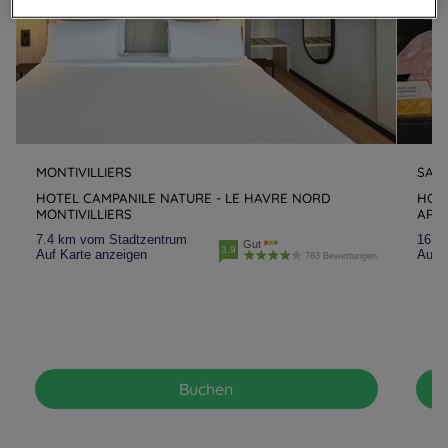
MONTIVILLIERS
SAI
HOTEL CAMPANILE NATURE - LE HAVRE NORD
HOTE
MONTIVILLIERS
ARN
7.4 km vom Stadtzentrum
16.3
Gut
3.9
Auf Karte anzeigen
Auf K
763 Bewertungen
Buchen