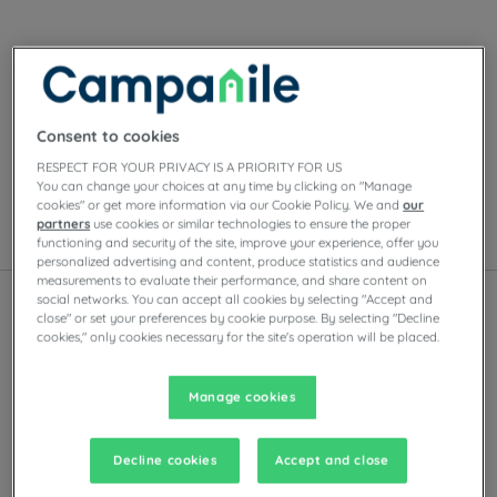
Unsere Hotels in Le Havre
Genießen Sie den Komfort der Campanile-Zimmer in Le
Havre. Je nach Hotel finden Sie Privatparkplätze,
Consent to cookies
Tagungsräume, Restaurants mit
Selbstbedienungsbuffets oder À-la-carte-Gerichten
RESPECT FOR YOUR PRIVACY IS A PRIORITY FOR US
You can change your choices at any time by clicking on "Manage
sowie Abendunterhaltung.
cookies" or get more information via our Cookie Policy. We and
our
partners
use cookies or similar technologies to ensure the proper
functioning and security of the site, improve your experience, offer you
Liste
Karte
personalized advertising and content, produce statistics and audience
measurements to evaluate their performance, and share content on
social networks. You can accept all cookies by selecting "Accept and
close" or set your preferences by cookie purpose. By selecting "Decline
cookies," only cookies necessary for the site's operation will be placed.
Renoviertes Hotel
Manage cookies
Decline cookies
Accept and close