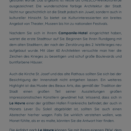
gestaltet wurde. Das Ergebnis ist heute als UNESCO-Weltkulturerbe
ausgezeichnet: Die wunderschöne farbige Architektur der Stadt.
Nicht nur geschichtlich ist die Stadt jedoch ein Juwel, sondern auch in
kultureller Hinsicht. So bietet sie Kulturinteressierten ein breites
Angebot von Theater, Museen bis hin zu nationalen Festivals.
Nachdem Sie sich in Ihrem
Campanile-Hotel
eingerichtet haben,
wartet die erste Stadttour auf Sie. Beginnen Sie Ihren Rundgang mit
dem alten Stadtkern, der nach der Zerstörung des 2. Weltkrieges neu
aufgebaut wurde. Mit über 60 Architekten versuchte man hier die
Zeichen des Krieges zu beseitigen und schuf große Boulevards und
buntfarbene Häuser.
Auch die Kirche St. Josef und das alte Rathaus sollten Sie sich bei der
Besichtigung der Innenstadt nicht entgehen lassen. Ein weiteres
Highlight ist das Musée des Beaux Arts, das gemäß der Tradition der
Stadt einen großen Teil seiner Ausstellungen großen
impressionistischen Künstlern gewidmet hat. Wissend, dass sich in
Le Havre
einer der größten Hafen Frankreichs befindet, der auch in
Monets Lever Du Soleil abgebildet ist, sollten Sie auch einen
Abstecher hierher wagen. Falls Sie wirklich verstehen wollen, was
Monet fühlte, als er es malte, könnten Sie die Antwort hier finden.
Die Anfahrt nach
Le Havre
können Sie mit Ihrem eigenen PKW, dem