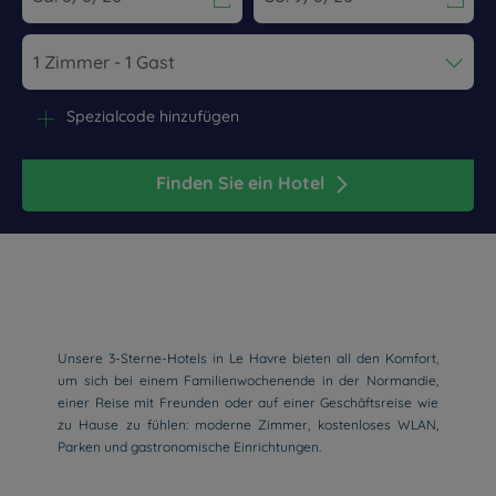
Navigate forward to interact with the calendar and select a dat
Navigate backward to interact wi
Spezialcode hinzufügen
Finden Sie ein Hotel
Unsere 3-Sterne-Hotels in Le Havre bieten all den Komfort,
um sich bei einem Familienwochenende in der Normandie,
einer Reise mit Freunden oder auf einer Geschäftsreise wie
zu Hause zu fühlen: moderne Zimmer, kostenloses WLAN,
Parken und gastronomische Einrichtungen.