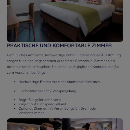
PRAKTISCHE UND KOMFORTABLE ZIMMER
Gemütliches Ambiente, hochwertige Betten und die nötige Ausstattung
sorgen für einen angenehmen Aufenthalt.
Campanile-Zimmer sind
nicht nur schön anzusehen.
Sie bieten auch jeglichen Komfort, den Sie
zum Ausruhen benötigen:
Hochwertige Betten mit einer Simmons®-Matratze
Flachbildfernseher / Verspiegelung
Begrüßungsller oder Korb
Zugriff auf Highspeed-WLAN
Optional:
Zimmer mit Verbindungstür, Drei- oder
Vierbettzimmer