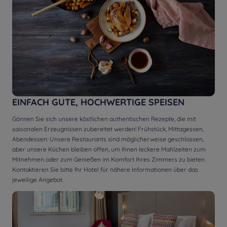
EINFACH GUTE, HOCHWERTIGE SPEISEN
Gönnen Sie sich unsere köstlichen authentischen Rezepte, die mit
saisonalen Erzeugnissen zubereitet werden!
Frühstück, Mittagessen,
Abendessen:
Unsere Restaurants sind möglicherweise geschlossen,
aber unsere Küchen bleiben offen, um Ihnen leckere Mahlzeiten zum
Mitnehmen oder zum Genießen im Komfort Ihres Zimmers zu bieten.
Kontaktieren Sie bitte Ihr Hotel für nähere Informationen über das
jeweilige Angebot.