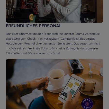
FREUNDLICHES PERSONAL
Dank des Charmes und der Freundlichkeit unserer Teams werden Sie
diese Orte vom Check-in an verzaubern. Campanile ist das einzige
Hotel, in dem Freundlichkeit an erster Stelle steht. Das sagen wir nicht
nur. Wir setzen dies in die Tat um. Es ist eine Kultur, die dank unserer
Mitarbeiter und Gäste von selbst wächst.