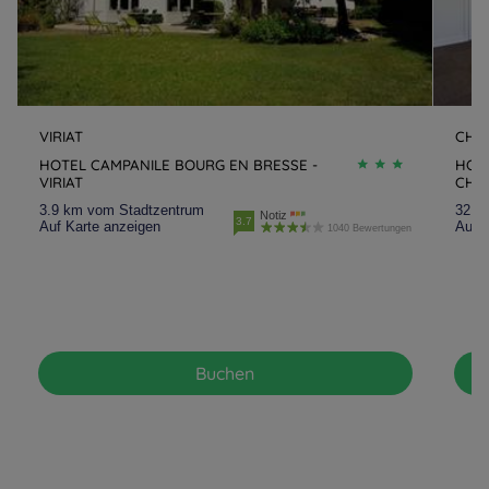
VIRIAT
CHA
HOTEL CAMPANILE BOURG EN BRESSE -
HOT
VIRIAT
CHA
3.9 km vom Stadtzentrum
32.6
Notiz
3.7
Auf Karte anzeigen
Auf K
1040 Bewertungen
Buchen