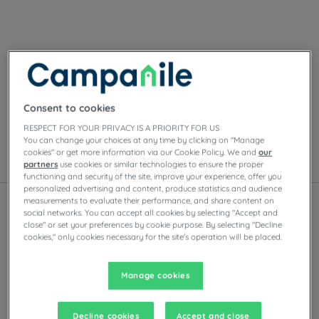
Unsere Hotels in Dünkirchen
Genießen Sie den Komfort der Campanile-Zimmer in
Dünkirchen. Je nach Hotel finden Sie Privatparkplätze,
Tagungsräume, Restaurants mit
Consent to cookies
Selbstbedienungsbuffets oder À-la-carte-Gerichten
RESPECT FOR YOUR PRIVACY IS A PRIORITY FOR US
sowie Abendunterhaltung.
You can change your choices at any time by clicking on "Manage
cookies" or get more information via our Cookie Policy. We and
our
partners
use cookies or similar technologies to ensure the proper
Liste
Karte
functioning and security of the site, improve your experience, offer you
personalized advertising and content, produce statistics and audience
measurements to evaluate their performance, and share content on
social networks. You can accept all cookies by selecting "Accept and
close" or set your preferences by cookie purpose. By selecting "Decline
cookies," only cookies necessary for the site's operation will be placed.
Manage cookies
Decline cookies
Accept and close