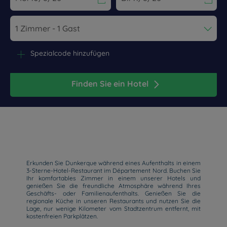
Navigate forward to interact with the calendar and select a dat
Navigate backward to interact wi
Spezialcode hinzufügen
Finden Sie ein Hotel
Erkunden Sie Dunkerque während eines Aufenthalts in einem
3-Sterne-Hotel-Restaurant im Département Nord. Buchen Sie
Ihr komfortables Zimmer in einem unserer Hotels und
genießen Sie die freundliche Atmosphäre während Ihres
Geschäfts- oder Familienaufenthalts. Genießen Sie die
regionale Küche in unseren Restaurants und nutzen Sie die
Lage, nur wenige Kilometer vom Stadtzentrum entfernt, mit
kostenfreien Parkplätzen.