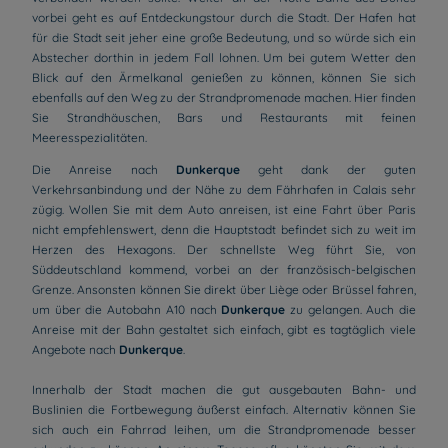
vorbei geht es auf Entdeckungstour durch die Stadt. Der Hafen hat
für die Stadt seit jeher eine große Bedeutung, und so würde sich ein
Abstecher dorthin in jedem Fall lohnen. Um bei gutem Wetter den
Blick auf den Ärmelkanal genießen zu können, können Sie sich
ebenfalls auf den Weg zu der Strandpromenade machen. Hier finden
Sie Strandhäuschen, Bars und Restaurants mit feinen
Meeresspezialitäten.
Die Anreise nach
Dunkerque
geht dank der guten
Verkehrsanbindung und der Nähe zu dem Fährhafen in Calais sehr
zügig. Wollen Sie mit dem Auto anreisen, ist eine Fahrt über Paris
nicht empfehlenswert, denn die Hauptstadt befindet sich zu weit im
Herzen des Hexagons. Der schnellste Weg führt Sie, von
Süddeutschland kommend, vorbei an der französisch-belgischen
Grenze. Ansonsten können Sie direkt über Liège oder Brüssel fahren,
um über die Autobahn A10 nach
Dunkerque
zu gelangen. Auch die
Anreise mit der Bahn gestaltet sich einfach, gibt es tagtäglich viele
Angebote nach
Dunkerque
.
Innerhalb der Stadt machen die gut ausgebauten Bahn- und
Buslinien die Fortbewegung äußerst einfach. Alternativ können Sie
sich auch ein Fahrrad leihen, um die Strandpromenade besser