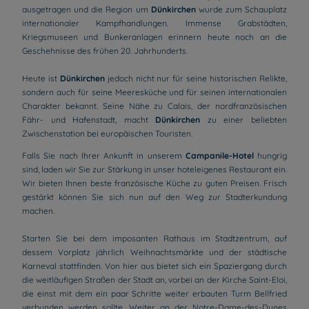
ausgetragen und die Region um
Dünkirchen
wurde zum Schauplatz
internationaler Kampfhandlungen. Immense Grabstädten,
Kriegsmuseen und Bunkeranlagen erinnern heute noch an die
Geschehnisse des frühen 20. Jahrhunderts.
Heute ist
Dünkirchen
jedoch nicht nur für seine historischen Relikte,
sondern auch für seine Meeresküche und für seinen internationalen
Charakter bekannt. Seine Nähe zu Calais, der nordfranzösischen
Fähr- und Hafenstadt, macht
Dünkirchen
zu einer beliebten
Zwischenstation bei europäischen Touristen.
Falls Sie nach Ihrer Ankunft in unserem
Campanile-Hotel
hungrig
sind, laden wir Sie zur Stärkung in unser hoteleigenes Restaurant ein.
Wir bieten Ihnen beste französische Küche zu guten Preisen. Frisch
gestärkt können Sie sich nun auf den Weg zur Stadterkundung
machen.
Starten Sie bei dem imposanten Rathaus im Stadtzentrum, auf
dessem Vorplatz jährlich Weihnachtsmärkte und der städtische
Karneval stattfinden. Von hier aus bietet sich ein Spaziergang durch
die weitläufigen Straßen der Stadt an, vorbei an der Kirche Saint-Eloi,
die einst mit dem ein paar Schritte weiter erbauten Turm Bellfried
verbunden werden sollte. Weiter an der Notre-Dame-des-Dunes