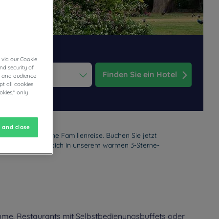
 via our Cookie
nd security of
Finden Sie ein Hotel
cs and audience
t all cookies
ess the question mark key to get the keyboard shortcuts for changi
dar and select a date. Press the question mark key to get the keyb
okies," only
 and close
tsseminar oder eine Familienreise. Buchen Sie jetzt
eisen, bevor Sie sich in unserem warmen 3-Sterne-
ume, Restaurants mit Selbstbedienungsbuffets oder