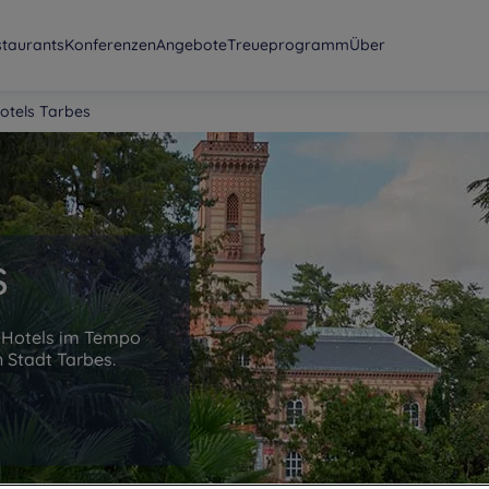
staurants
Konferenzen
Angebote
Treueprogramm
Über
otels Tarbes
s
e-Hotels im Tempo
n Stadt Tarbes.