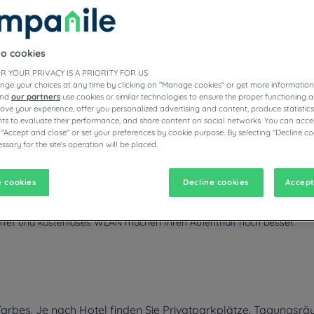
to cookies
E HOTELS
R YOUR PRIVACY IS A PRIORITY FOR US
nge your choices at any time by clicking on "Manage cookies" or get more information
and
our partners
use cookies or similar technologies to ensure the proper functioning a
prove your experience, offer you personalized advertising and content, produce statisti
s to evaluate their performance, and share content on social networks. You can accep
vigate forward to interact with the calendar and select a date. Pr
Navigate backward to interact with the calen
 "Accept and close" or set your preferences by cookie purpose. By selecting "Decline co
ssary for the site's operation will be placed.
 cookies
Decline cookies
Accept
weit von den Bergen entfernt und ist eine ideale Stadt für ein Geschäf
. Sie können durch die Stadt und das Département Hautes-Pyrénées r
uffet und kostenloses WLAN machen Ihren Aufenthalt noch besser.
rbes. Je nach Hotel finden Sie Privatparkplätze, Tagungsrä