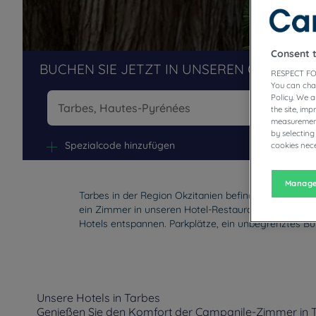
Consent 
BUCHEN SIE JETZT IN UNSEREN CAMPANIL
RESPECT FO
You can cha
Policy. We 
the site, im
measurement
Na
by selecting
Spezialcode hinzufügen
cookies nece
Manage
Tarbes in der Region Okzitanien befindet sich nicht 
ein Zimmer in unseren Hotel-Restaurants Campanile
Hotels entspannen. Parkplätze, ein unbegrenztes B
Unsere Hotels in Tarbes
Genießen Sie den Komfort der Campanile-Zimmer in Ta