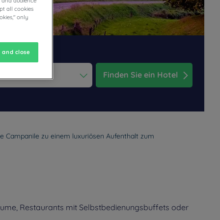
cs and audience
t all cookies
okies," only
 and close
Finden Sie ein Hotel
ess the question mark key to get the keyboard shortcuts for changi
dar and select a date. Press the question mark key to get the keyb
ie Campanile zu einem luxuriösen Aufenthalt zum
äume, Restaurants mit Selbstbedienungsbuffets oder