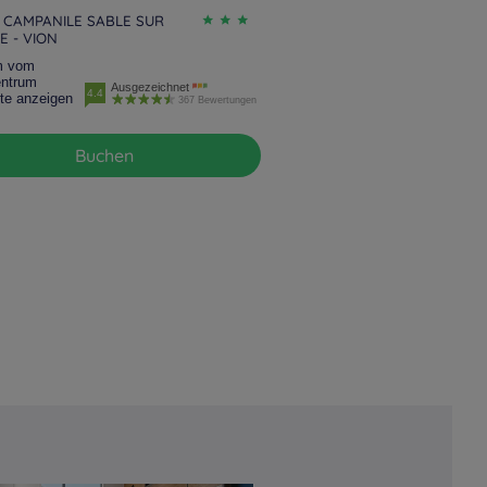
 CAMPANILE SABLE SUR
E - VION
m vom
entrum
Ausgezeichnet
4.4
te anzeigen
367 Bewertungen
Buchen