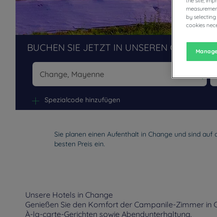
the site, im
measurement
by selecting
cookies nece
BUCHEN SIE JETZT IN UNSEREN CAMPANIL
Manage
Na
Spezialcode hinzufügen
Sie planen einen Aufenthalt in Change und sind auf
besten Preis ein.
Unsere Hotels in Change
Genießen Sie den Komfort der Campanile-Zimmer in C
À-la-carte-Gerichten sowie Abendunterhaltung.