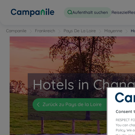
Aufenthalt suchen
Reiseziel
Re
Campanile
Frankreich
Pays De La Loire
Mayenne
H
Hotels in Chan
Zurück zu Pays de la Loire
Consent 
RESPECT FO
You can cha
Policy. We 