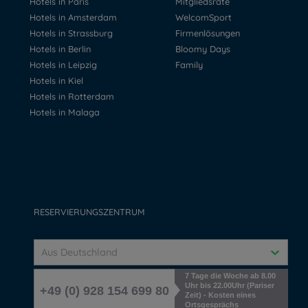
Hotels in Paris
Mitgliedsrate
Hotels in Amsterdam
WelcomSport
Hotels in Strassburg
Firmenlösungen
Hotels in Berlin
Bloomy Days
Hotels in Leipzig
Family
Hotels in Kiel
Hotels in Rotterdam
Hotels in Malaga
RESERVIERUNGSZENTRUM
Aus Deutschland
7 Tage die Woche ab 8.00
Uhr bis 22.00Uhr (Pariser
+49 (0) 928 154 699 80
Zeit) - Kosten eines
Ortsgesprächs