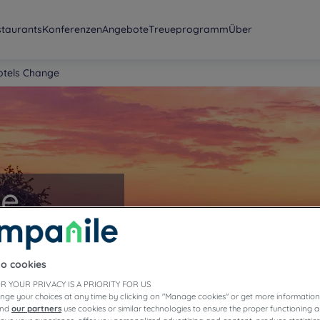
staurants
Konferenzen
Angebote
Treueprogramm
Über
otels Change
ge
to cookies
R YOUR PRIVACY IS A PRIORITY FOR US
nge your choices at any time by clicking on "Manage cookies" or get more information
and
our partners
use cookies or similar technologies to ensure the proper functioning a