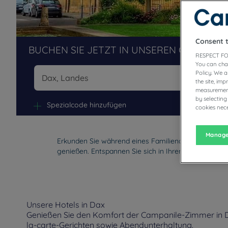
Consent 
BUCHEN SIE JETZT IN UNSEREN CAMPANIL
RESPECT FO
You can cha
Policy. We 
the site, im
measurement
Na
by selecting
Spezialcode hinzufügen
cookies nece
Manage
Erkunden Sie während eines Familienaufenthalts di
genießen. Entspannen Sie sich in Ihrem Zimmer mit 
Unsere Hotels in Dax
Genießen Sie den Komfort der Campanile-Zimmer in Da
la-carte-Gerichten sowie Abendunterhaltung.