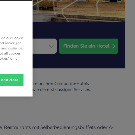
 via our Cookie
nd security of
Finden Sie ein Hotel
cs and audience
t all cookies
ess the question mark key to get the keyboard shortcuts for changi
dar and select a date. Press the question mark key to get the keyb
okies," only
 and close
ie warme Atmosphäre unserer Campanile-Hotels
m Restaurant sowie die erstklassigen Services.
, Restaurants mit Selbstbedienungsbuffets oder À-