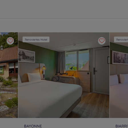
Renoviertes Hotel
Renovier
BAYONNE
BIARR