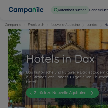
Aufenthalt suchen
Reiseziel
Re
Campanile
Frankreich
Nouvelle-Aquitaine
Landes
Ho
Hotels in Dax
Das historische und kulturelle Dax ist zudem 
die Strände von Landes zu genießen – buchen
Hotel.
Zurück zu Nouvelle Aquitaine