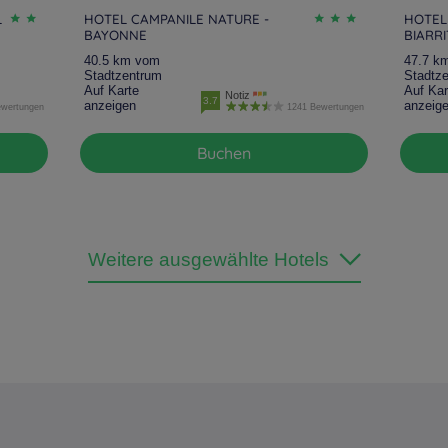
L
HOTEL CAMPANILE NATURE -
HOTEL
BAYONNE
BIARR
40.5 km vom
47.7 k
Stadtzentrum
Stadtz
Auf Karte
Auf Kar
Notiz
3.7
anzeigen
anzeig
ewertungen
1241 Bewertungen
Buchen
Weitere ausgewählte Hotels