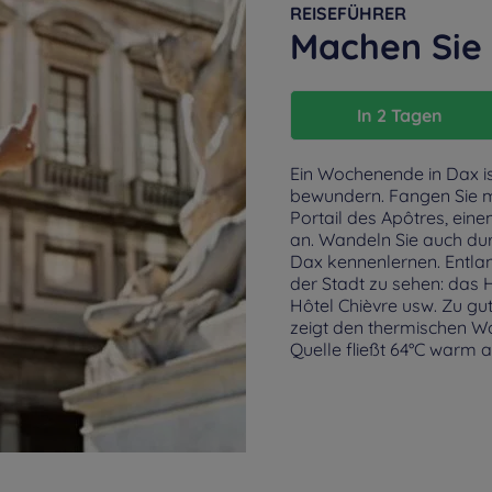
REISEFÜHRER
Machen Sie 
In 2 Tagen
Ein Wochenende in Dax is
bewundern. Fangen Sie 
Portail des Apôtres, eine
an. Wandeln Sie auch durc
Dax kennenlernen. Entlan
der Stadt zu sehen: das 
Hôtel Chièvre usw. Zu gu
zeigt den thermischen Wo
Quelle fließt 64°C warm 