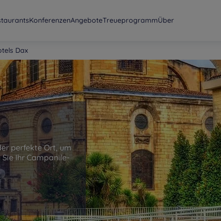
staurants
Konferenzen
Angebote
Treueprogramm
Über
tels Dax
der perfekte Ort, um
 Sie Ihr Campanile-