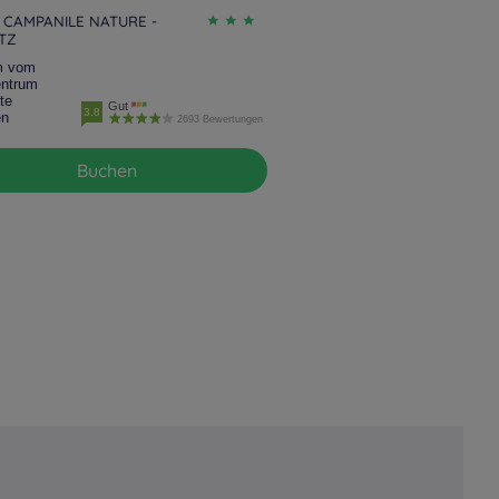
 CAMPANILE NATURE -
ITZ
m vom
entrum
te
Gut
3.8
en
2693 Bewertungen
Buchen