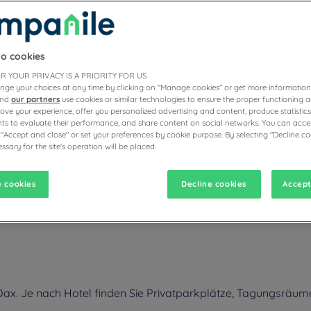
to cookies
E HOTELS
R YOUR PRIVACY IS A PRIORITY FOR US
nge your choices at any time by clicking on "Manage cookies" or get more information
and
our partners
use cookies or similar technologies to ensure the proper functioning a
prove your experience, offer you personalized advertising and content, produce statisti
s to evaluate their performance, and share content on social networks. You can accep
vigate forward to interact with the calendar and select a date. Pr
Navigate backward to interact with the calen
 "Accept and close" or set your preferences by cookie purpose. By selecting "Decline co
ssary for the site's operation will be placed.
 cookies
Decline cookies
Accept
e Geschichte von Dax. Nach einem ereignisreichen Tag können Sie d
hochwertiger Bettwäsche und genießen Sie ein unbegrenztes Buffet i
x. Je nach Hotel finden Sie Privatparkplätze, Tagungsräume