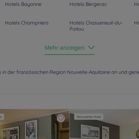
Hotels
Bayonne
Hotels
Bergerac
Ho
Hotels
Champniers
Hotels
Chasseneuil-du-
Ho
Poitou
Hotels
Hendaye
Hotels
La Crèche
Ho
Mehr anzeigen
Hotels
Lormont
Hotels
Marmande
Ho
 in der französischen Region Nouvelle-Aquitaine an und gen
Hotels
Pau
Hotels
Périgueux
Ho
Hotels
Saint Emilion
Hotels
Saint-Jean-de-Luz
Ho
Hotels
Villeneuve-sur-Lot
el
Renoviertes Hotel