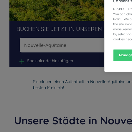
Consent 
RESPECT FO
You can cha
Policy. We 
the site, im
BUCHEN SIE JETZT IN UNSEREN CAMPANIL
measurement
by selecting
cookies nece
Na
Manage
Spezialcode hinzufügen
Sie planen einen Aufenthalt in Nouvelle-Aquitaine u
besten Preis ein!
Unsere Städte in Nouve