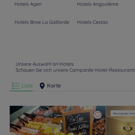
Hotels
Agen
Hotels
Angoulême
Hotels
Brive La Gaillarde
Hotels
Cestas
Hotels
Feytiat
Hotels
Guéret
Hotels
Limoges
Hotels
Lons
Unsere Auswahl an Hotels
Schauen Sie sich unsere Campanile-Hotel-Restaurants
Hotels
Niort
Hotels
Orthez
Liste
Karte
Hotels
Puilboreau
Hotels
Pujols
Hotels
Saintes
Hotels
Talence
Renoviertes Hot