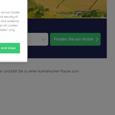
 via our Cookie
nd security of
cs and audience
t all cookies
okies," only
Finden Sie ein Hotel
ess the question mark key to get the keyboard shortcuts for changi
dar and select a date. Press the question mark key to get the keyb
 and close
r und lädt Sie zu einer kulinarischen Pause zum