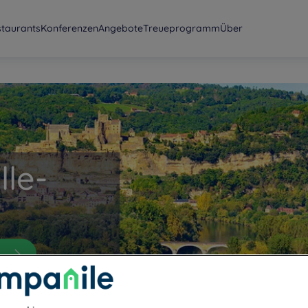
staurants
Konferenzen
Angebote
Treueprogramm
Über
lle-
k