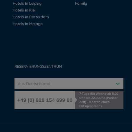
Hotels in Leipzig
Family
Hotels in Kiel
Hotels in Rotterdam
Hotels in Malaga
RESERVIERUNGSZENTRUM
Aus Deutschland
7 Tage die Woche ab 8.00
Uhr bis 22.00Uhr (Pariser
+49 (0) 928 154 699 80
Zeit) - Kosten eines
Ortsgesprächs