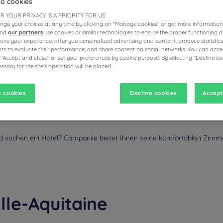
to cookies
R YOUR PRIVACY IS A PRIORITY FOR US
nge your choices at any time by clicking on "Manage cookies" or get more information
and
our partners
use cookies or similar technologies to ensure the proper functioning a
prove your experience, offer you personalized advertising and content, produce statisti
E HOTELS
s to evaluate their performance, and share content on social networks. You can accep
 "Accept and close" or set your preferences by cookie purpose. By selecting "Decline co
ssary for the site's operation will be placed.
vigate forward to interact with the calendar and select a date. Pr
Navigate backward to interact with the calen
 cookies
Decline cookies
Accept
nd suchen ein Hotel? Campanile bietet Ihnen seine komfortablen Zimme
lle-Aquitaine