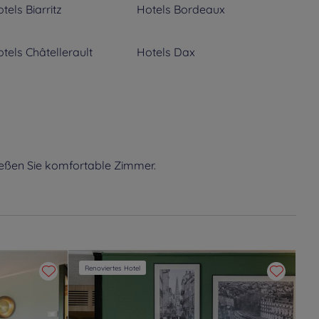
tels
Biarritz
Hotels
Bordeaux
tels
Châtellerault
Hotels
Dax
tels
La Rochelle
Hotels
Le Bouscat
tels
Mérignac
Hotels
Mont De Marsan
ießen Sie komfortable Zimmer.
tels
Pessac
Hotels
Poitiers
tels
Saint-Paul-Lès-Dax
Hotels
Saint-Yrieix-sur-
Charente
Renoviertes Hotel