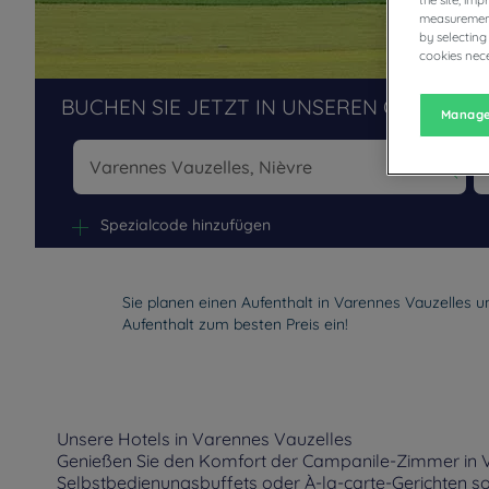
measurement
by selecting
cookies nece
BUCHEN SIE JETZT IN UNSEREN CAMPANIL
Manage
Na
Spezialcode hinzufügen
Sie planen einen Aufenthalt in Varennes Vauzelles 
Aufenthalt zum besten Preis ein!
Unsere Hotels in Varennes Vauzelles
Genießen Sie den Komfort der Campanile-Zimmer in Va
Selbstbedienungsbuffets oder À-la-carte-Gerichten s