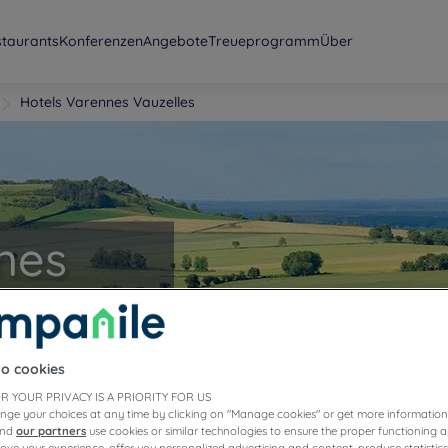
staurants
Konferenzen
Angebote
Treueprogramm
Über
Hotels Varennes Vauzelles
nes
to cookies
R YOUR PRIVACY IS A PRIORITY FOR US
nge your choices at any time by clicking on "Manage cookies" or get more information
and
our partners
use cookies or similar technologies to ensure the proper functioning a
prove your experience, offer you personalized advertising and content, produce statisti