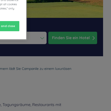
t all cookies
okies," only
 and close
Finden Sie ein Hotel
ess the question mark key to get the keyboard shortcuts for changi
dar and select a date. Press the question mark key to get the keyb
mmern lädt Sie Campanile zu einem luxuriösen
e, Tagungsräume, Restaurants mit