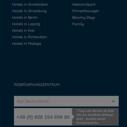
Hotels in Amsterdam
WelcomSport
Hotels in Strassburg
Firmenlösungen
Hotels in Berlin
Bloomy Days
Hotels in Leipzig
Family
Hotels in Kiel
Hotels in Rotterdam
Hotels in Malaga
RESERVIERUNGSZENTRUM
Aus Deutschland
7 Tage die Woche ab 8.00
Uhr bis 22.00Uhr (Pariser
+49 (0) 928 154 699 80
Zeit) - Kosten eines
Ortsgesprächs