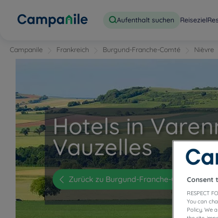
Aufenthalt suchen
Reiseziel
Re
Campanile
Frankreich
Burgund-Franche-Comté
Nièvre
Hotels in Varen
Vauzelles
Zurück zu Burgund-Franche-Comté
Consent 
RESPECT FO
You can cha
Policy. We 
the site, im