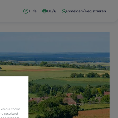
Hilfe
DE/€
Anmelden/Registrieren
 via our Cookie
nd security of
cs and audience