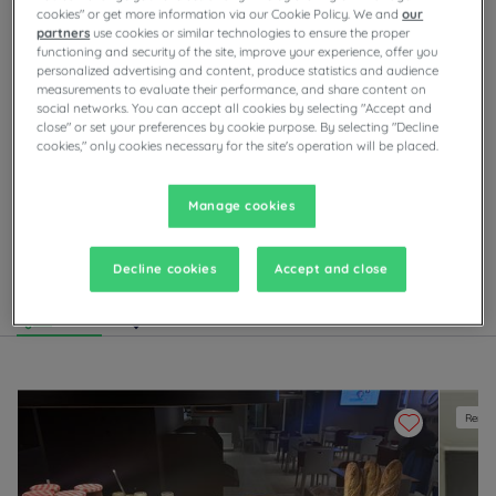
cookies" or get more information via our Cookie Policy. We and
our
Frühstück und zum Mittagessen freuen.
partners
use cookies or similar technologies to ensure the proper
functioning and security of the site, improve your experience, offer you
personalized advertising and content, produce statistics and audience
measurements to evaluate their performance, and share content on
social networks. You can accept all cookies by selecting "Accept and
close" or set your preferences by cookie purpose. By selecting "Decline
Unsere Hotels in Conflans Sainte Honorine
cookies," only cookies necessary for the site's operation will be placed.
Genießen Sie den Komfort der Campanile-Zimmer in
Conflans Sainte Honorine. Je nach Hotel finden Sie
Manage cookies
Privatparkplätze, Tagungsräume, Restaurants mit
Selbstbedienungsbuffets oder À-la-carte-Gerichten
sowie Abendunterhaltung.
Decline cookies
Accept and close
Liste
Karte
Renovi