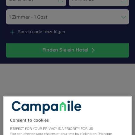
Navigate forward to interact with the calendar and select a dat
Navigate backward to interact wi
Spezialcode hinzufügen
Finden Sie ein Hotel
Die Gemeinde Conflans-Sainte-Honorine am Ufer der Seine
gehört zur Region Île-de-France und zum Département
Yvelines. Genießen Sie die freundliche Atmosphäre in den 3-
Sterne-Hotels Campanile. Sie werden von einem freundlichen
Consent to cookies
Team begrüßt und können sich auf zahlreiche erstklassige
Services, ein komplett ausgestattetes Zimmer mit
RESPECT FOR YOUR PRIVACY IS A PRIORITY FOR US
hochwertiger Bettwäsche sowie ein unbegrenztes Buffet zum
You can change your choices at any time by clicking on "Manage