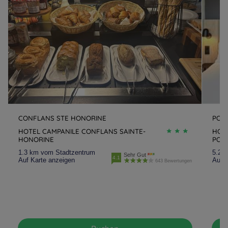
CONFLANS STE HONORINE
PON
HOTEL CAMPANILE CONFLANS SAINTE-
HOTE
HONORINE
PON
1.3 km vom Stadtzentrum
5.2 
Sehr Gut
4.1
Auf Karte anzeigen
Auf K
643 Bewertungen