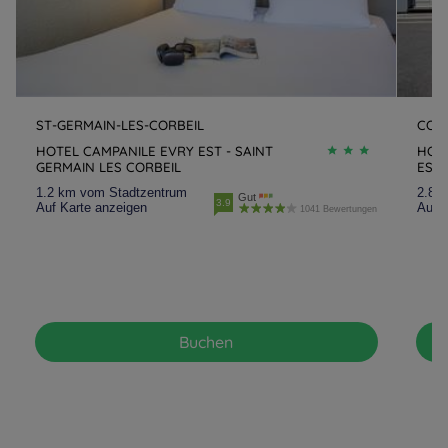
ST-GERMAIN-LES-CORBEIL
COR
HOTEL CAMPANILE EVRY EST - SAINT
HOTE
GERMAIN LES CORBEIL
ESS
1.2 km vom Stadtzentrum
2.8 
Gut
3.9
Auf Karte anzeigen
Auf K
1041 Bewertungen
Buchen