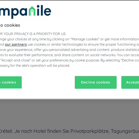
to cookies
E HOTELS
R YOUR PRIVACY IS A PRIORITY FOR US
nge your choices at any time by clicking on "Manage cookies" or get more information
and
our partners
use cookies or similar technologies to ensure the proper functioning a
prove your experience, offer you personalized advertising and content, produce statisti
s to evaluate their performance, and share content on social networks. You can accep
vigate forward to interact with the calendar and select a date. Pr
Navigate backward to interact with the calen
 "Accept and close" or set your preferences by cookie purpose. By selecting "Decline co
ssary for the site's operation will be placed.
 cookies
Decline cookies
Accept
urant und Zimmer: unsere Campanile-Hotels in Creteil bieten allen Ko
h in der Nähe der Metro-Linie 8, mit der Sie nach Paris fahren können.
éteil. Je nach Hotel finden Sie Privatparkplätze, Tagungsrä