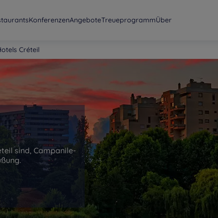
staurants
Konferenzen
Angebote
Treueprogramm
Über
otels Créteil
l
eteil sind, Campanile-
üßung.