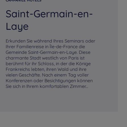
CAMPANILE HOTELS
CA
Saint-Germain-en-
V
Laye
Fü
Ge
Erkunden Sie während Ihres Seminars oder
Ho
Ihrer Familienreise in Île-de-France die
un
Gemeinde Saint-Germain-en-Laye. Diese
Ve
charmante Stadt westlich von Paris ist
Se
berühmt für ihr Schloss, in der die Könige
Zi
Frankreichs lebten, ihren Wald und ihre
Zi
vielen Geschäfte. Nach einem Tag voller
Se
Konferenzen oder Besichtigungen können
Sie sich in Ihrem komfortablen Zimmer...