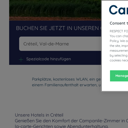
Consent 
BUCHEN SIE JETZT IN UNSEREN CAMPANIL
RESPECT FO
You can cha
Policy. We 
the site, im
measurement
Na
by selecting
Spezialcode hinzufügen
cookies nece
Manage
Parkplätze, kostenloses WLAN, ein geräumiges Resta
einem Familienaufenthalt erwarten, und befinden sic
Unsere Hotels in Créteil
Genießen Sie den Komfort der Campanile-Zimmer in Cr
la-carte-Gerichten sowie Abendunterhaltung.