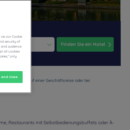
 via our Cookie
nd security of
Finden Sie ein Hotel
cs and audience
t all cookies
ess the question mark key to get the keyboard shortcuts for changi
dar and select a date. Press the question mark key to get the keyb
okies," only
 and close
mfort, den Sie auf einer Geschäftsreise oder bei
ume, Restaurants mit Selbstbedienungsbuffets oder À-