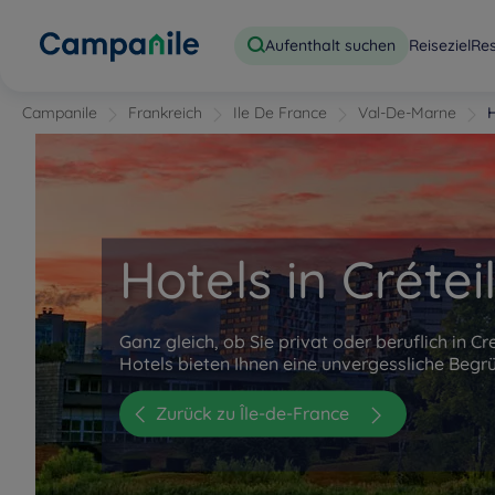
Aufenthalt suchen
Reiseziel
Re
Campanile
Frankreich
Ile De France
Val-De-Marne
H
Hotels in Crétei
Ganz gleich, ob Sie privat oder beruflich in Cr
Hotels bieten Ihnen eine unvergessliche Begr
Zurück zu Île-de-France