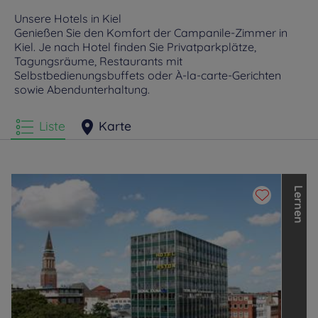
Unsere Hotels in Kiel
Genießen Sie den Komfort der Campanile-Zimmer in
Kiel. Je nach Hotel finden Sie Privatparkplätze,
Tagungsräume, Restaurants mit
Selbstbedienungsbuffets oder À-la-carte-Gerichten
sowie Abendunterhaltung.
Liste
Karte
L
e
r
n
e
n
S
i
e
d
i
e
a
n
d
e
r
e
n
M
a
r
k
e
n
d
e
r
L
o
u
v
r
e
H
o
t
e
l
s
G
r
o
u
p
k
e
n
n
e