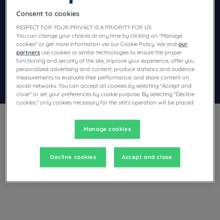
Consent to cookies
Navigate forward to interact with the calendar and select a dat
Navigate backward to interact wi
RESPECT FOR YOUR PRIVACY IS A PRIORITY FOR US
You can change your choices at any time by clicking on "Manage
cookies" or get more information via our Cookie Policy. We and
our
Spezialcode hinzufügen
partners
use cookies or similar technologies to ensure the proper
functioning and security of the site, improve your experience, offer you
personalized advertising and content, produce statistics and audience
measurements to evaluate their performance, and share content on
Finden Sie ein Hotel
social networks. You can accept all cookies by selecting "Accept and
close" or set your preferences by cookie purpose. By selecting "Decline
cookies," only cookies necessary for the site's operation will be placed.
Manage cookies
Decline cookies
Accept and close
Sie planen eine Reise nach Kiel und sind auf der Suche nach
einem Hotel? Campanile bietet Ihnen komfortable
Gästezimmer und lädt Sie zu einem Gourmet-Aufenthalt zum
besten Preis ein!