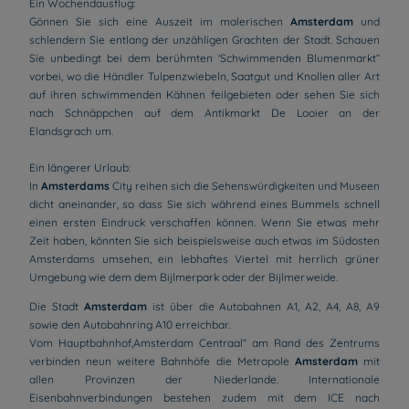
Ein Wochendausflug:
Gönnen Sie sich eine Auszeit im malerischen
Amsterdam
und
schlendern Sie entlang der unzähligen Grachten der Stadt. Schauen
Sie unbedingt bei dem berühmten 'Schwimmenden Blumenmarkt“
vorbei, wo die Händler Tulpenzwiebeln, Saatgut und Knollen aller Art
auf ihren schwimmenden Kähnen feilgebieten oder sehen Sie sich
nach Schnäppchen auf dem Antikmarkt De Looier an der
Elandsgrach um.
Ein längerer Urlaub:
In
Amsterdams
City reihen sich die Sehenswürdigkeiten und Museen
dicht aneinander, so dass Sie sich während eines Bummels schnell
einen ersten Eindruck verschaffen können. Wenn Sie etwas mehr
Zeit haben, könnten Sie sich beispielsweise auch etwas im Südosten
Amsterdams umsehen, ein lebhaftes Viertel mit herrlich grüner
Umgebung wie dem dem Bijlmerpark oder der Bijlmerweide.
Die Stadt
Amsterdam
ist über die Autobahnen A1, A2, A4, A8, A9
sowie den Autobahnring A10 erreichbar.
Vom Hauptbahnhof,Amsterdam Centraal“ am Rand des Zentrums
verbinden neun weitere Bahnhöfe die Metropole
Amsterdam
mit
allen Provinzen der Niederlande. Internationale
Eisenbahnverbindungen bestehen zudem mit dem ICE nach