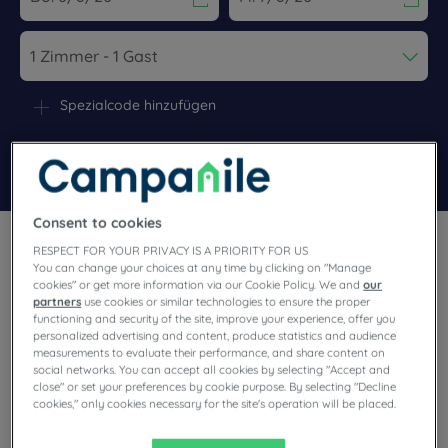
Navigate forward to interact with the calendar and select a dat
Navigate backward to interact wi
Spezialcode hinzufügen
Finden Sie ein Hotel
Consent to cookies
RESPECT FOR YOUR PRIVACY IS A PRIORITY FOR US
You can change your choices at any time by clicking on "Manage
cookies" or get more information via our Cookie Policy. We and
our
partners
use cookies or similar technologies to ensure the proper
functioning and security of the site, improve your experience, offer you
Sie planen eine Reise nach Amsterdam und sind auf der
personalized advertising and content, produce statistics and audience
Suche nach einem Hotel? Campanile bietet Ihnen komfortable
Zimmer und lädt Sie zu einem luxuriösen Aufenthalt zum
measurements to evaluate their performance, and share content on
besten Preis ein!
social networks. You can accept all cookies by selecting "Accept and
close" or set your preferences by cookie purpose. By selecting "Decline
cookies," only cookies necessary for the site's operation will be placed.