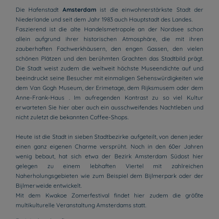
Die Hafenstadt
Amsterdam
ist die einwohnerstärkste Stadt der
Niederlande und seit dem Jahr 1983 auch Hauptstadt des Landes.
Faszierend ist die alte Handelsmetropole an der Nordsee schon
allein aufgrund ihrer historischen Atmosphäre, die mit ihren
zauberhaften Fachwerkhäusern, den engen Gassen, den vielen
schönen Plätzen und den berühmten Grachten das Stadtbild prägt.
Die Stadt weist zudem die weltweit höchste Museendichte auf und
beeindruckt seine Besucher mit einmaligen Sehenswürdigkeiten wie
dem Van Gogh Museum, der Erimetage, dem Rijksmusem oder dem
Anne-Frank-Haus . Im aufregenden Kontrast zu so viel Kultur
erwarteten Sie hier aber auch ein ausschweifendes Nachtleben und
nicht zuletzt die bekannten Coffee-Shops.
Heute ist die Stadt in sieben Stadtbezirke aufgeteilt, von denen jeder
einen ganz eigenen Charme versprüht. Noch in den 60er Jahren
wenig bebaut, hat sich etwa der Bezirk Amsterdam Südost hier
gelegen zu einem lebhaften Viertel mit zahlreichen
Naherholungsgebieten wie zum Beispiel dem Bijlmerpark oder der
Bijlmerweide entwickelt.
Mit dem Kwakoe Zomerfestival findet hier zudem die größte
multikulturelle Veranstaltung Amsterdams statt.