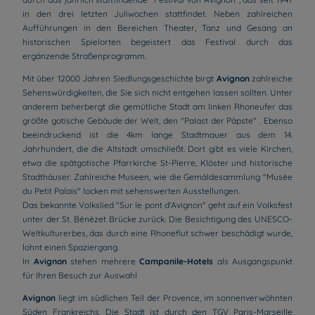
in den drei letzten Juliwochen stattfindet. Neben zahlreichen
Aufführungen in den Bereichen Theater, Tanz und Gesang an
historischen Spielorten begeistert das Festival durch das
ergänzende Straßenprogramm.
Mit über 12000 Jahren Siedlungsgeschichte birgt
Avignon
zahlreiche
Sehenswürdigkeiten, die Sie sich nicht entgehen lassen sollten. Unter
anderem beherbergt die gemütliche Stadt am linken Rhoneufer das
größte gotische Gebäude der Welt, den "Palast der Päpste" . Ebenso
beeindruckend ist die 4km lange Stadtmauer aus dem 14.
Jahrhundert, die die Altstadt umschließt. Dort gibt es viele Kirchen,
etwa die spätgotische Pfarrkirche St-Pierre, Klöster und historische
Stadthäuser. Zahlreiche Museen, wie die Gemäldesammlung "Musée
du Petit Palais" locken mit sehenswerten Ausstellungen.
Das bekannte Volkslied "Sur le pont d'Avignon" geht auf ein Volksfest
unter der St. Bénézet Brücke zurück. Die Besichtigung des UNESCO-
Weltkulturerbes, das durch eine Rhoneflut schwer beschädigt wurde,
lohnt einen Spaziergang.
In
Avignon
stehen mehrere
Campanile-Hotels
als Ausgangspunkt
für Ihren Besuch zur Auswahl
Avignon
liegt im südlichen Teil der Provence, im sonnenverwöhnten
Süden Frankreichs. Die Stadt ist durch den TGV Paris-Marseille