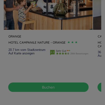
ORANGE
CAI
HOTEL CAMPANILE NATURE - ORANGE
HOTE
CAI
20.7 km vom Stadtzentrum
Sehr Gut
36.2
4.3
Auf Karte anzeigen
2894 Bewertungen
Auf K
Buchen