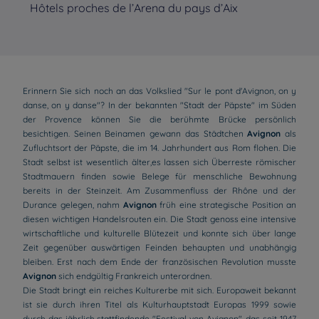
Hôtels proches de l’Arena du pays d’Aix
Hô
Erinnern Sie sich noch an das Volkslied "Sur le pont d'Avignon, on y
danse, on y danse"? In der bekannten "Stadt der Päpste" im Süden
der Provence können Sie die berühmte Brücke persönlich
besichtigen. Seinen Beinamen gewann das Städtchen
Avignon
als
Zufluchtsort der Päpste, die im 14. Jahrhundert aus Rom flohen. Die
Stadt selbst ist wesentlich älter,es lassen sich Überreste römischer
Stadtmauern finden sowie Belege für menschliche Bewohnung
bereits in der Steinzeit. Am Zusammenfluss der Rhône und der
Durance gelegen, nahm
Avignon
früh eine strategische Position an
diesen wichtigen Handelsrouten ein. Die Stadt genoss eine intensive
wirtschaftliche und kulturelle Blütezeit und konnte sich über lange
Zeit gegenüber auswärtigen Feinden behaupten und unabhängig
bleiben. Erst nach dem Ende der französischen Revolution musste
Avignon
sich endgültig Frankreich unterordnen.
Die Stadt bringt ein reiches Kulturerbe mit sich. Europaweit bekannt
ist sie durch ihren Titel als Kulturhauptstadt Europas 1999 sowie
durch das jährlich stattfindende "Festival von Avignon", das seit 1947