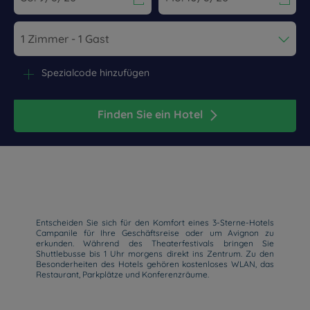
Navigate forward to interact with the calendar and select a dat
Navigate backward to interact wi
Spezialcode hinzufügen
Finden Sie ein Hotel
Entscheiden Sie sich für den Komfort eines 3-Sterne-Hotels
Campanile für Ihre Geschäftsreise oder um Avignon zu
erkunden. Während des Theaterfestivals bringen Sie
Shuttlebusse bis 1 Uhr morgens direkt ins Zentrum. Zu den
Besonderheiten des Hotels gehören kostenloses WLAN, das
Restaurant, Parkplätze und Konferenzräume.