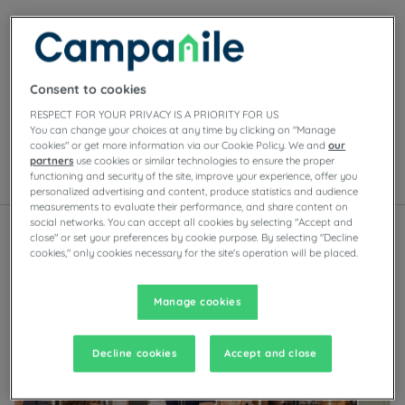
Unsere Hotels in Avignon
Genießen Sie den Komfort der Campanile-Zimmer in
Avignon. Je nach Hotel finden Sie Privatparkplätze,
Consent to cookies
Tagungsräume, Restaurants mit
RESPECT FOR YOUR PRIVACY IS A PRIORITY FOR US
Selbstbedienungsbuffets oder À-la-carte-Gerichten
You can change your choices at any time by clicking on "Manage
sowie Abendunterhaltung.
cookies" or get more information via our Cookie Policy. We and
our
partners
use cookies or similar technologies to ensure the proper
functioning and security of the site, improve your experience, offer you
Liste
Karte
personalized advertising and content, produce statistics and audience
measurements to evaluate their performance, and share content on
social networks. You can accept all cookies by selecting "Accept and
close" or set your preferences by cookie purpose. By selecting "Decline
cookies," only cookies necessary for the site's operation will be placed.
Manage cookies
Decline cookies
Accept and close