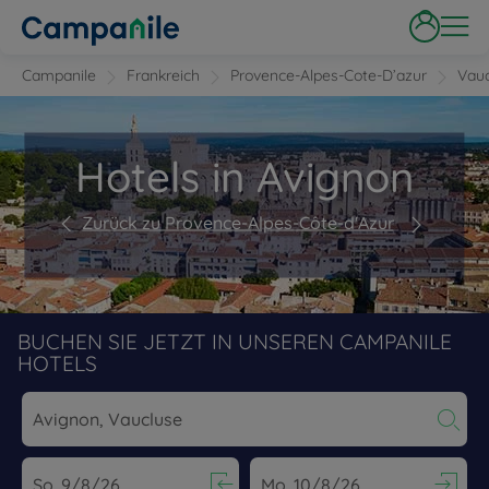
Campanile
Frankreich
Provence-Alpes-Cote-D’azur
Vauc
Hotels in Avignon
Zurück zu Provence-Alpes-Côte-d'Azur
BUCHEN SIE JETZT IN UNSEREN CAMPANILE
HOTELS