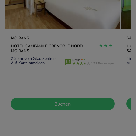
MOIRANS
SAI
HOTEL CAMPANILE GRENOBLE NORD -
HOT
MOIRANS
SAIN
2.3 km vom Stadtzentrum
15.4
Notiz
3.4
Auf Karte anzeigen
Auf K
1429 Bewertungen
Buchen