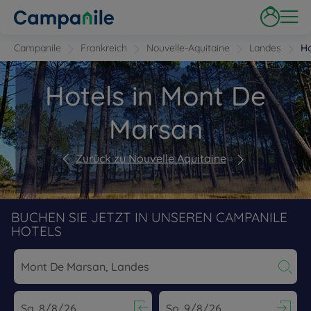
Campanile
Frankreich
Nouvelle-Aquitaine
Landes
Ho
Hotels in Mont De
Marsan
Zurück zu Nouvelle Aquitaine
BUCHEN SIE JETZT IN UNSEREN CAMPANILE
HOTELS