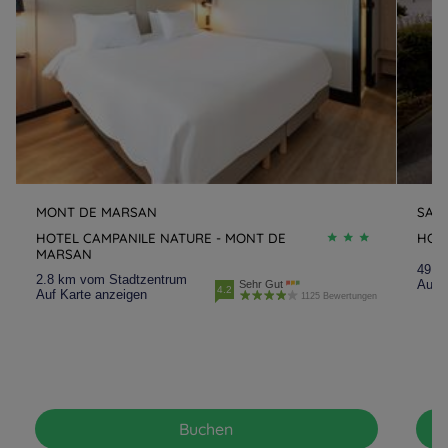
MONT DE MARSAN
SAIN
HOTEL CAMPANILE NATURE - MONT DE
HOTE
MARSAN
49.1
2.8 km vom Stadtzentrum
Auf K
Sehr Gut
4.2
Auf Karte anzeigen
1125 Bewertungen
Buchen