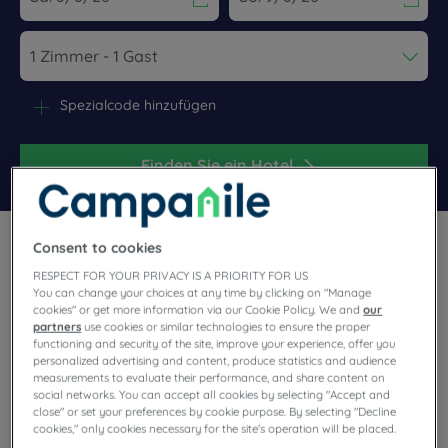
Navigate forward to interact with the calendar and select a dat
Navigate backward to interact wi
Spezialcode hinzufügen
Finden Sie ein Hotel
Consent to cookies
RESPECT FOR YOUR PRIVACY IS A PRIORITY FOR US
You can change your choices at any time by clicking on "Manage
cookies" or get more information via our Cookie Policy. We and
our
Machen Sie einen Zwischenstopp im Département Landes
partners
use cookies or similar technologies to ensure the proper
und freuen Sie sich auf eine herzliche Begrüßung in unserem
functioning and security of the site, improve your experience, offer you
personalized advertising and content, produce statistics and audience
3-Sterne-Campanile Hotel in Mont de Marsan. Umgeben von
measurements to evaluate their performance, and share content on
Wäldern, mit Parkplätzen, kostenlosem WLAN, einem All-you-
social networks. You can accept all cookies by selecting "Accept and
can-eat-Buffet, Konferenzräumen und vollständig
close" or set your preferences by cookie purpose. By selecting "Decline
ausgestatteten Hotelzimmern: wir bieten Ihnen alles für einen
cookies," only cookies necessary for the site's operation will be placed.
angenehmen Aufenthalt.