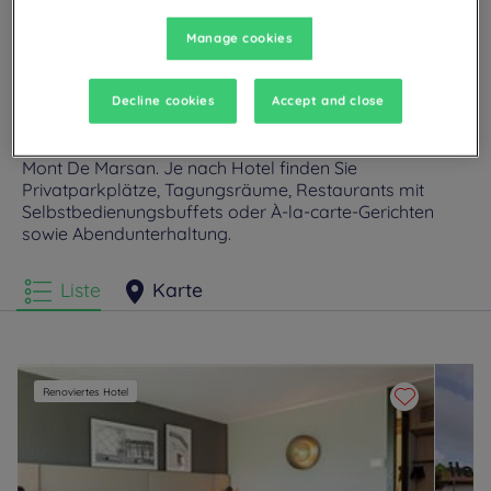
Manage cookies
Decline cookies
Accept and close
Unsere Hotels in Mont De Marsan
Genießen Sie den Komfort der Campanile-Zimmer in
Mont De Marsan. Je nach Hotel finden Sie
Privatparkplätze, Tagungsräume, Restaurants mit
Selbstbedienungsbuffets oder À-la-carte-Gerichten
sowie Abendunterhaltung.
Liste
Karte
Renoviertes Hotel