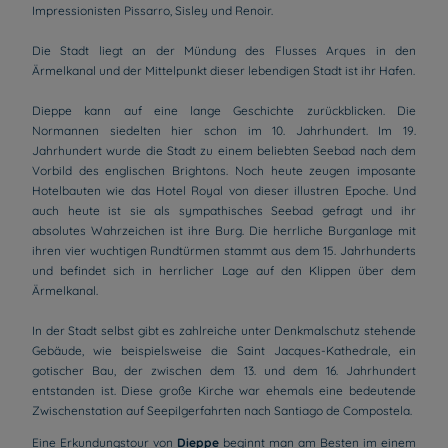
Impressionisten Pissarro, Sisley und Renoir.
Die Stadt liegt an der Mündung des Flusses Arques in den
Ärmelkanal und der Mittelpunkt dieser lebendigen Stadt ist ihr Hafen.
Dieppe kann auf eine lange Geschichte zurückblicken. Die
Normannen siedelten hier schon im 10. Jahrhundert. Im 19.
Jahrhundert wurde die Stadt zu einem beliebten Seebad nach dem
Vorbild des englischen Brightons. Noch heute zeugen imposante
Hotelbauten wie das Hotel Royal von dieser illustren Epoche. Und
auch heute ist sie als sympathisches Seebad gefragt und ihr
absolutes Wahrzeichen ist ihre Burg. Die herrliche Burganlage mit
ihren vier wuchtigen Rundtürmen stammt aus dem 15. Jahrhunderts
und befindet sich in herrlicher Lage auf den Klippen über dem
Ärmelkanal.
In der Stadt selbst gibt es zahlreiche unter Denkmalschutz stehende
Gebäude, wie beispielsweise die Saint Jacques-Kathedrale, ein
gotischer Bau, der zwischen dem 13. und dem 16. Jahrhundert
entstanden ist. Diese große Kirche war ehemals eine bedeutende
Zwischenstation auf Seepilgerfahrten nach Santiago de Compostela.
Eine Erkundungstour von
Dieppe
beginnt man am Besten im einem