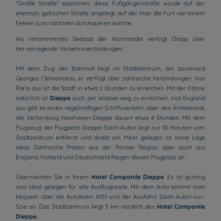
"Große Straße" spazieren: diese Fußgängerstraße wurde auf der
ehemals gallischen Straße angelegt, auf der man die Furt von einem
Felsen zum nächsten durchqueren konnte.
Als renommiertes Seebad der Normandie verfügt Diepp über
hervorragende Verkehrsverbindungen.
Mit dem Zug: der Bahnhof liegt im Stadtzentrum, am boulevard
Georges Clémenceau, er verfügt über zahlreiche Verbindungen. Von
Paris aus ist die Stadt in etwa 2 Stunden zu erreichen. Mit der Fähre:
natürlich ist
Dieppe
auch per Wasserweg zu erreichen. Von England
aus gibt es einen regelmäßigen Schiffsverkehr über den Ärmelkanal.
die Verbindung Newhaven-Dieppe dauert etwa 4 Stunden. Mit dem
Flugzeug: der Flugplatz Dieppe-Saint-Aubin liegt nur 10 Minuten vom
Stadtzentrum entfernt und direkt am Meer gelegen ist seine Lage
ideal. Zahlreiche Piloten aus der Pariser Region, aber auch aus
England, Holland und Deutschland fliegen diesen Flugplatz an.
Übernachten Sie in Ihrem
Hotel Campanile Dieppe
. Es ist günstig
und ideal gelegen für alle Ausflugsziele. Mit dem Auto kommt man
bequem über die Autobahn A151 und der Ausfahrt Saint-Aubin-sur-
Scie an. Das Stadtzentrum liegt 5 km nördlich des
Hotel Campanile
Dieppe
.