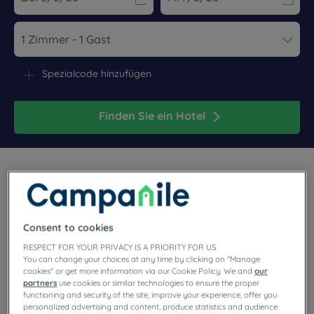
Navigate forward to interact with the calendar and select a dat
Navigate backward to interact wi
Spezialcode hinzufügen
Finden Sie ein Hotel
Für Paare oder Familien garantieren die Campanile-Hotels
Consent to cookies
einen großartigen Aufenthalt in Dieppe . Jetzt buchen.
RESPECT FOR YOUR PRIVACY IS A PRIORITY FOR US
You can change your choices at any time by clicking on "Manage
cookies" or get more information via our Cookie Policy. We and
our
partners
use cookies or similar technologies to ensure the proper
functioning and security of the site, improve your experience, offer you
personalized advertising and content, produce statistics and audience
Unsere Hotels in Dieppe