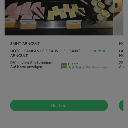
SAINT ARNOULT
MONT
HOTEL CAMPANILE DEAUVILLE - SAINT
HOTE
ARNOULT
MONT
960 m vom Stadtzentrum
22.8
Gut
3.8
Auf Karte anzeigen
Auf K
1984 Bewertungen
Buchen