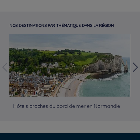
NOS DESTINATIONS PAR THÉMATIQUE DANS LA RÉGION
Hotels in Manchester
Hôtels proches du bord de mer en Normandie
Hô
Hotels in Paris
Hotels in Amsterdam
Hotels in Strassburg
Hotels in Berlin
Hotels in Leipzig
Impressum
Weekend Angebot