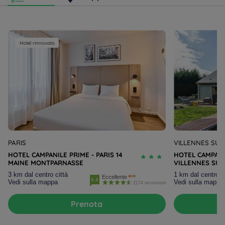
Hotel rinnovato
PARIS
VILLENNES SUR
HOTEL CAMPANILE PRIME - PARIS 14
HOTEL CAMPANI
MAINE MONTPARNASSE
VILLENNES SUR
3 km dal centro città
1 km dal centro ci
Eccellente
4.4
Vedi sulla mappa
Vedi sulla mappa
Hotels in Manchester
2174 recensioni
Hotels in Liverpool
Prenota
Hotels in Paris
Hotels in Bordeaux