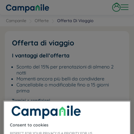
Campanile
Offerte
Offerta Di Viaggio
Offerta di viaggio
I vantaggi dell’offerta
Sconto del 15% per prenotazioni di almeno 2
notti
Momenti ancora più belli da condividere
Cancellabile o modificabile fino a 15 giorni
prima
Termini e condizioni
Consent to cookies
RESPECT FOR YOUR PRIVACY IS A PRIORITY FOR US