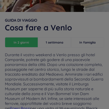
GUIDA DI VIAGGIO
Cosa fare a Venlo
In 2 giorni
1 settimana
In famiglia
Durante il vostro weekend a Venlo presso gli hotel
Campanile, potrete già godere di una piacevole
panoramica della città. Dopo una colazione completa,
passeggiate nel centro storico, lungo le strade dal
tracciato ereditato dal Medioevo. Ammirate i rari edifici
sopravvissuti ai bombardamenti della Seconda Guerra
Mondiale. Successivamente, visitate il Limburgs
Museum per saperne di più sulla storia naturale e
culturale della zona e il Van Bommel Van Dam
Museum of Modern Art. Infine, se siete interessati alle
ferrovie, approfittate del vostro breve soggiorno
nei
Paesi Bassi
per una visita al Museumloods Blerick.