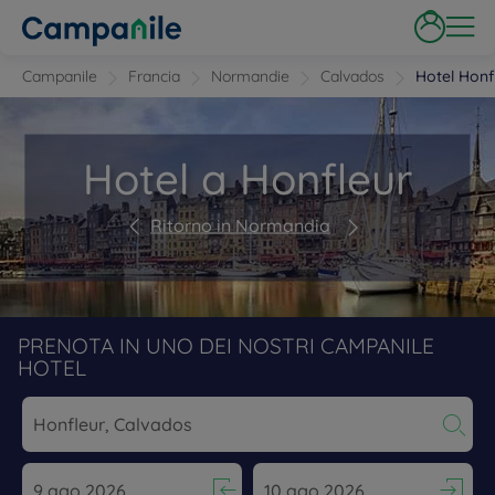
Campanile
Francia
Normandie
Calvados
Hotel Honf
Hotel a Honfleur
Ritorno in Normandia
PRENOTA IN UNO DEI NOSTRI CAMPANILE
HOTEL