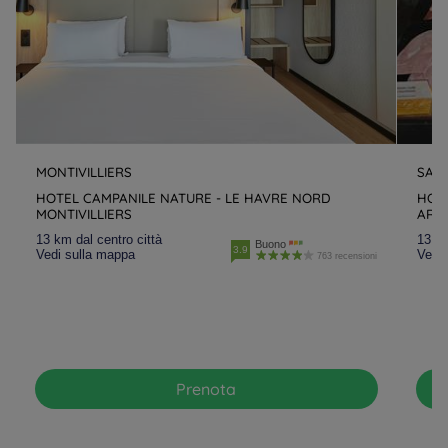
MONTIVILLIERS
SAI
HOTEL CAMPANILE NATURE - LE HAVRE NORD
HOTE
MONTIVILLIERS
ARN
13 km dal centro città
13.8 
Buono
3.9
Vedi sulla mappa
Vedi 
763 recensioni
Prenota