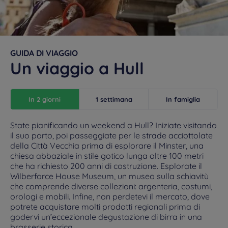
GUIDA DI VIAGGIO
Un viaggio a Hull
In 2 giorni
1 settimana
In famiglia
State pianificando un weekend a Hull? Iniziate visitando
il suo porto, poi passeggiate per le strade acciottolate
della Città Vecchia prima di esplorare il Minster, una
chiesa abbaziale in stile gotico lunga oltre 100 metri
che ha richiesto 200 anni di costruzione. Esplorate il
Wilberforce House Museum, un museo sulla schiavitù
che comprende diverse collezioni: argenteria, costumi,
orologi e mobili. Infine, non perdetevi il mercato, dove
potrete acquistare molti prodotti regionali prima di
godervi un’eccezionale degustazione di birra in una
brasserie storica.