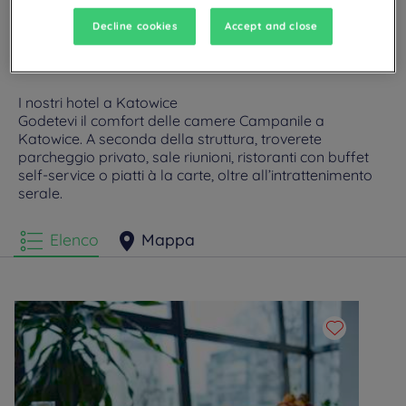
Decline cookies
Accept and close
I nostri hotel a Katowice
Godetevi il comfort delle camere Campanile a
Katowice. A seconda della struttura, troverete
parcheggio privato, sale riunioni, ristoranti con buffet
self-service o piatti à la carte, oltre all’intrattenimento
serale.
Elenco
Mappa