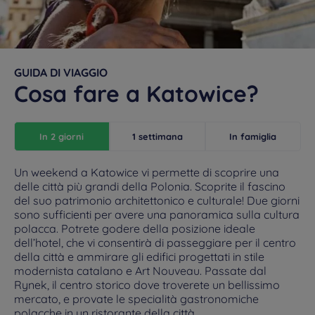
GUIDA DI VIAGGIO
Cosa fare a Katowice?
In 2 giorni
1 settimana
In famiglia
Un weekend a Katowice vi permette di scoprire una
delle città più grandi della Polonia. Scoprite il fascino
del suo patrimonio architettonico e culturale! Due giorni
sono sufficienti per avere una panoramica sulla cultura
polacca. Potrete godere della posizione ideale
dell’hotel, che vi consentirà di passeggiare per il centro
della città e ammirare gli edifici progettati in stile
modernista catalano e Art Nouveau. Passate dal
Rynek, il centro storico dove troverete un bellissimo
mercato, e provate le specialità gastronomiche
polacche in un ristorante della città.