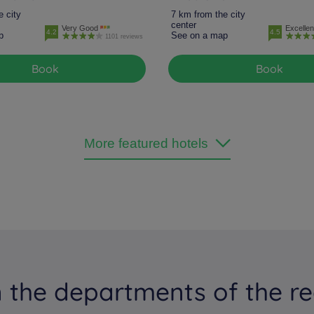
e city
7 km from the city
center
Very Good
Excellen
4.2
4.5
p
See on a map
1101 reviews
Book
Book
More featured hotels
 the departments of the re