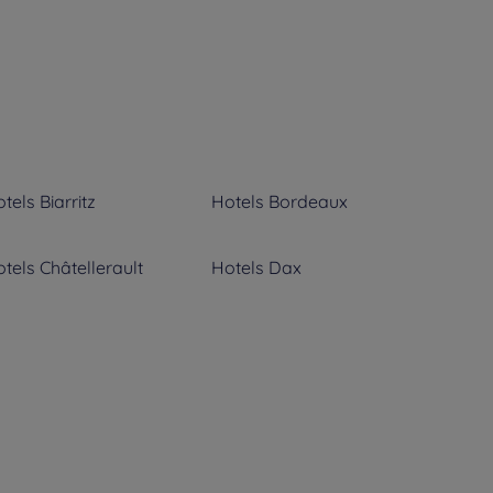
tels
Biarritz
Hotels
Bordeaux
tels
Châtellerault
Hotels
Dax
tels
La Rochelle
Hotels
Le Bouscat
tels
Mérignac
Hotels
Mont De Marsan
tels
Pessac
Hotels
Poitiers