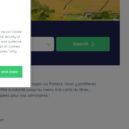
 via our Cookie
nd security of
cs and audience
Search
t all cookies
okies," only
ess the question mark key to get the keyboard shortcuts for changi
dar and select a date. Press the question mark key to get the keyb
 and close
 de Bordeaux, Limoges ou Poitiers. Vous y profiterez
ffet à volonté jusqu’au menu à la carte du dîner,
pées pour vos séminaires !
ran