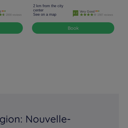
2 km from the city
center
t
Very Good
4.2
See on a map
2000 reviews
1587 reviews
Book
gion: Nouvelle-