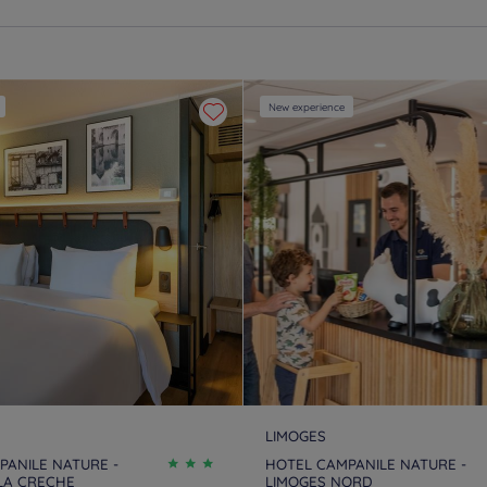
Hotels
Saint Emilion
Hotels
Saint-Jean-de-Luz
Ho
Hotels
Villeneuve-sur-Lot
New experience
LIMOGES
PANILE NATURE -
HOTEL CAMPANILE NATURE -
 LA CRECHE
LIMOGES NORD