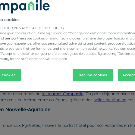
to cookies
R YOUR PRIVACY IS A PRIORITY FOR US
ESTAURANTS
nge your choices at any time by clicking on "Manage cookies" or get more information
and
our partners
use cookies or similar technologies to ensure the proper functioning a
prove your experience, offer you personalized advertising and content, produce statisti
s to evaluate their performance, and share content on social networks. You can accep
 "Accept and close" or set your preferences by cookie purpose. By selecting "Decline co
vigate forward to interact with the calendar and select a date. Pr
Navigate backward to interact with the calen
ssary for the site's operation will be placed.
 cookies
Decline cookies
Accept
our convivial. Une chambre chaleureuse vous y attend dans nos hôtels
s, entre deux repas au
restaurant Campanile
. Du petit déjeuner avec bu
 entre amis ou même entre collègues, grâce à des
salles de réunion
équi
en Nouvelle-Aquitaine
Gironde aux Pyrénées, trouvez le parfait hôtel pour vos vacances en F