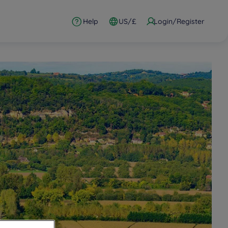
Help
US/£
Login/Register