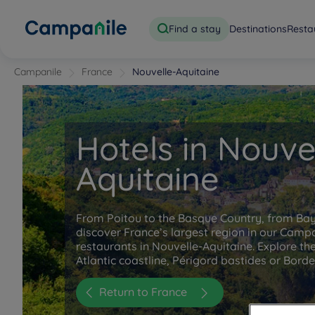
Find a stay
Destinations
Resta
Campanile
France
Nouvelle-Aquitaine
Hotels in Nouve
Aquitaine
From Poitou to the Basque Country, from Bay
discover France’s largest region in our Campa
restaurants in Nouvelle-Aquitaine. Explore th
Atlantic coastline, Périgord bastides or Bord
Return to France