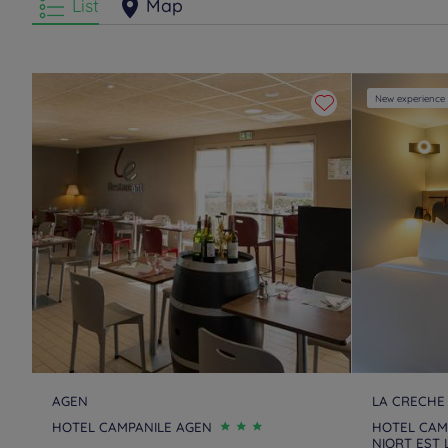
List
Map
Hotels
Puilboreau
Hotels
Pujols
Hotels
Saintes
Hotels
Talence
New experience
AGEN
LA CRECHE
HOTEL CAMPANILE AGEN
HOTEL CAM
NIORT EST