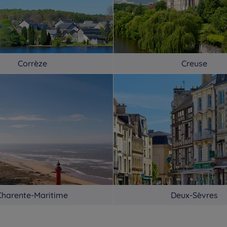
Corrèze
Creuse
Charente-Maritime
Deux-Sèvres