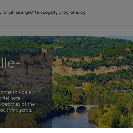
urants
Meetings
Offers
Loyalty program
Blog
lle-
onne to Poitiers,
niel hotel-
e beaches of the
eaux vineyards.