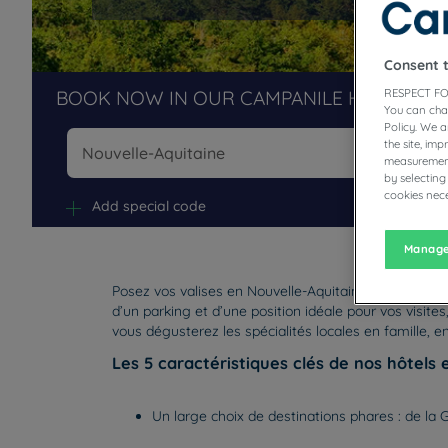
Consent 
RESPECT FO
BOOK NOW IN OUR CAMPANILE HOTELS R
You can cha
Policy. We 
the site, im
measurement
by selecting
Na
cookies nece
Add special code
Manage
Posez vos valises en Nouvelle-Aquitaine pour un séj
d’un parking et d’une position idéale pour vos visite
vous dégusterez les spécialités locales en famille,
Les 5 caractéristiques clés de nos hôtels 
Un large choix de destinations phares : de la 