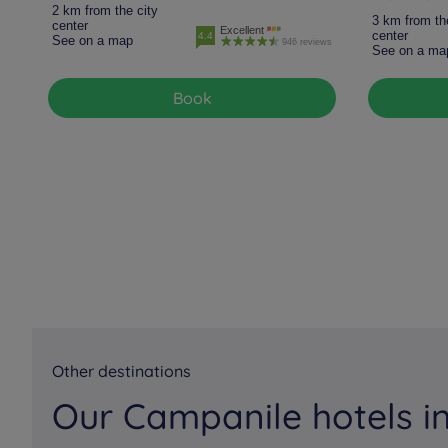
2 km from the city
3 km from th
center
Excellent
center
4.4
See on a map
946 reviews
See on a ma
Book
Other destinations
Our Campanile hotels in