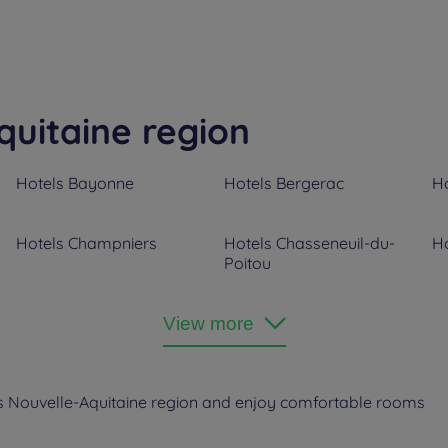
quitaine region
Hotels
Bayonne
Hotels
Bergerac
Ho
Hotels
Champniers
Hotels
Chasseneuil-du-
Ho
Poitou
Hotels
Hendaye
Hotels
La Crèche
Ho
View more
Hotels
Lormont
Hotels
Marmande
Ho
’s Nouvelle-Aquitaine region and enjoy comfortable rooms
Hotels
Pau
Hotels
Périgueux
Ho