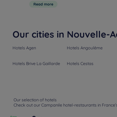
Read more
Our cities in Nouvelle-A
Hotels
Agen
Hotels
Angoulême
Hotels
Brive La Gaillarde
Hotels
Cestas
Hotels
Feytiat
Hotels
Guéret
Hotels
Limoges
Hotels
Lons
Our selection of hotels
Check out our Campanile hotel-restaurants in France
Hotels
Niort
Hotels
Orthez