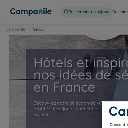
Rechercher un séjour
Destinat
Campanile
Séjour
Hôtels et inspir
nos idées de s
en France
Découvrez notre sélection de voyages par 
profitez de séjours inoubliables dans nos h
France
Consent 