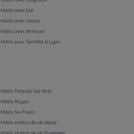
Hôtels
avec bar
Hôtels
avec sauna
Hôtels
avec terrasse
Hôtels
pour familles à Lyon
Hôtels
Palavas-les-flots
Hôtels
Royan
Hôtels
Six-Fours
Hôtels
station de ski Alpes
Hôtels
station de ski Pyrénées