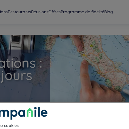
ions
Restaurants
Réunions
Offres
Programme de fidélité
Blog
ations :
éjours
thématique et
ôtels Campanile en
to cookies