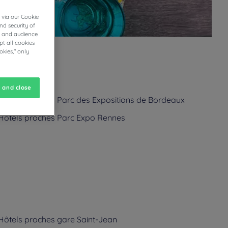
 via our Cookie
nd security of
cs and audience
t all cookies
okies," only
 and close
Hôtels
proches Parc des Expositions de Bordeaux
Hôtels
proches Parc Expo Rennes
Hôtels
proches gare Saint-Jean