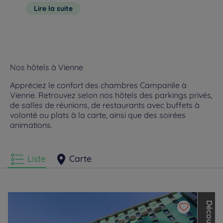
Vienne en 3 jours
, nos hôtels feront un parfait point de départ
Lire la suite
! Parking sécurisé, wifi gratuit, plateau de courtoisie,
emplacement stratégique, font partie des services proposés
dans votre hôtel-restaurant étoilé. Après une nuit agréable
dans votre
chambre insonorisée
avec climatisation, salle de
bain privative et TV, faites le plein d’énergie grâce à
Nos hôtels à Vienne
Appréciez le confort des chambres Campanile à
Vienne. Retrouvez selon nos hôtels des parkings privés,
de salles de réunions, de restaurants avec buffets à
volonté ou plats à la carte, ainsi que des soirées
animations.
Liste
Carte
D
é
c
o
u
v
r
e
z
l
e
s
a
u
t
r
e
s
m
a
r
q
u
e
s
d
e
L
o
u
v
r
e
H
o
t
e
l
s
G
r
o
u