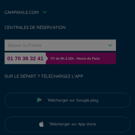
FAQ
Jin Jiang International
Contactez-nous
Déclaration d'accessibilité
CAMPANILE.COM
Gérer les cookies
CENTRALES DE RÉSERVATION
Depuis la France
01 70 36 32 41
7/7 de 8h à 22h - Heure de Paris
SUR LE DÉPART ? TÉLÉCHARGEZ L'APP
Télécharger sur Google play
Télécharger sur App store