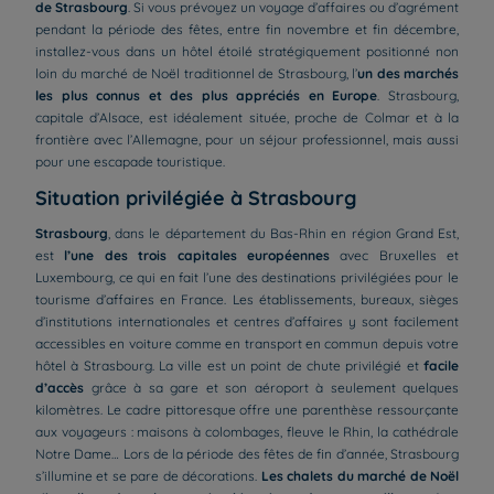
de Strasbourg
. Si vous prévoyez un voyage d’affaires ou d’agrément
pendant la période des fêtes, entre fin novembre et fin décembre,
installez-vous dans un hôtel étoilé stratégiquement positionné non
loin du marché de Noël traditionnel de Strasbourg, l’
un des marchés
les plus connus et des plus appréciés en Europe
. Strasbourg,
capitale d’Alsace, est idéalement située, proche de Colmar et à la
frontière avec l’Allemagne, pour un séjour professionnel, mais aussi
pour une escapade touristique.
Situation privilégiée à Strasbourg
Strasbourg
, dans le département du Bas-Rhin en région Grand Est,
est
l’une des trois capitales européennes
avec Bruxelles et
Luxembourg, ce qui en fait l’une des destinations privilégiées pour le
tourisme d’affaires en France. Les établissements, bureaux, sièges
d’institutions internationales et centres d’affaires y sont facilement
accessibles en voiture comme en transport en commun depuis votre
hôtel à Strasbourg. La ville est un point de chute privilégié et
facile
d’accès
grâce à sa gare et son aéroport à seulement quelques
kilomètres. Le cadre pittoresque offre une parenthèse ressourçante
aux voyageurs : maisons à colombages, fleuve le Rhin, la cathédrale
Notre Dame… Lors de la période des fêtes de fin d’année, Strasbourg
s’illumine et se pare de décorations.
Les chalets du marché de Noël