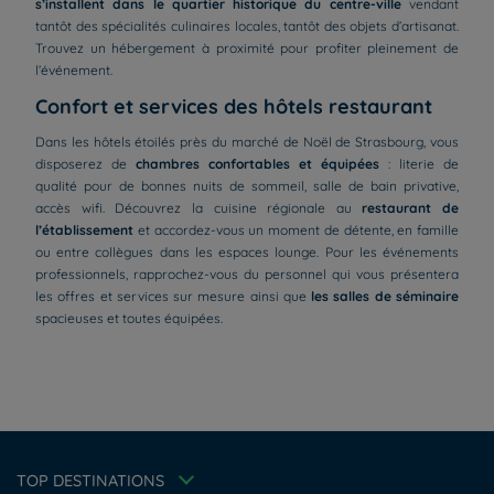
s’installent dans le quartier historique du centre-ville
vendant
tantôt des spécialités culinaires locales, tantôt des objets d’artisanat.
Trouvez un hébergement à proximité pour profiter pleinement de
l’événement.
Confort et services des hôtels restaurant
Dans les hôtels étoilés près du marché de Noël de Strasbourg, vous
disposerez de
chambres confortables et équipées
: literie de
qualité pour de bonnes nuits de sommeil, salle de bain privative,
accès wifi. Découvrez la cuisine régionale au
restaurant de
l’établissement
et accordez-vous un moment de détente, en famille
ou entre collègues dans les espaces lounge. Pour les événements
professionnels, rapprochez-vous du personnel qui vous présentera
les offres et services sur mesure ainsi que
les salles de séminaire
Hôtels à Paris
spacieuses et toutes équipées.
Hôtels à Bordeaux
Hôtels à Marseille
Hôtels à Amsterdam
Hôtels à La Rochelle
Hôtels à Annecy
Mentions légales
Hôtels à Strasbourg
Politique des données personnelles
Offre Évasion
TOP DESTINATIONS
Hôtels à Nantes