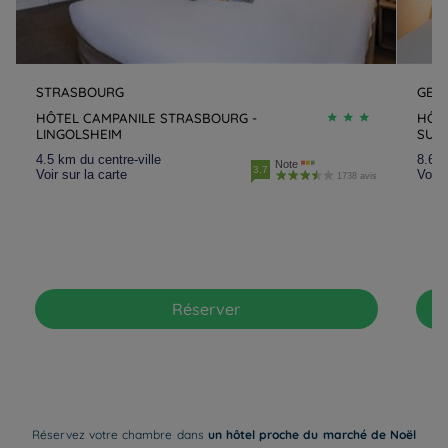
STRASBOURG
GEIS
HÔTEL CAMPANILE STRASBOURG -
HÔT
LINGOLSHEIM
SUD 
4.5 km du centre-ville
8.6 k
Note
3.7
Voir sur la carte
Voir 
1738 avis
Réserver
Réservez votre chambre dans
un hôtel proche du marché de Noël