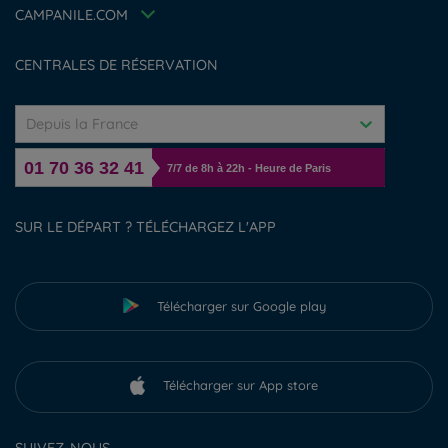
Déclaration d'accessibilité
CAMPANILE.COM
Gérer les cookies
CENTRALES DE RÉSERVATION
Depuis la France
01 70 36 32 41
7/7 de 8h à 22h - Heure de Paris
SUR LE DÉPART ? TÉLÉCHARGEZ L'APP
Télécharger sur Google play
Télécharger sur App store
SUIVEZ-NOUS