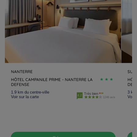
NANTERRE
SUR
HÔTEL CAMPANILE PRIME - NANTERRE LA
HÔTE
DEFENSE
DEF
1.9 km du centre-ville
3 km 
Très bien
4.2
Voir sur la carte
Voir 
1246 avis