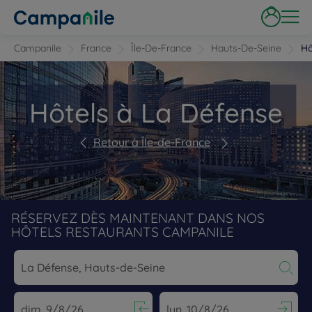
Campanile
France
Île-De-France
Hauts-De-Seine
Hô
Hôtels à La Défense
Retour à Île-de-France
RÉSERVEZ DÈS MAINTENANT DANS NOS
HÔTELS RESTAURANTS CAMPANILE