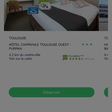
TOULOUSE
TOU
HÔTEL CAMPANILE TOULOUSE OUEST -
HÔTE
PURPAN
BALM
4.2 km du centre-ville
4.4 k
Excellent
4.5
Voir sur la carte
Voir 
2654 avis
Réserver