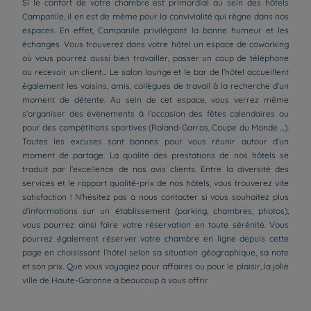
Si le confort de votre chambre est primordial au sein des hôtels
Campanile, il en est de même pour la convivialité qui règne dans nos
espaces. En effet, Campanile privilégiant la bonne humeur et les
échanges. Vous trouverez dans votre hôtel un espace de coworking
où vous pourrez aussi bien travailler, passer un coup de téléphone
ou recevoir un client… Le salon lounge et le bar de l’hôtel accueillent
également les voisins, amis, collègues de travail à la recherche d’un
moment de détente. Au sein de cet espace, vous verrez même
s’organiser des évènements à l’occasion des fêtes calendaires ou
pour des compétitions sportives (Roland-Garros, Coupe du Monde …).
Toutes les excuses sont bonnes pour vous réunir autour d’un
moment de partage. La qualité des prestations de nos hôtels se
traduit par l’excellence de nos avis clients. Entre la diversité des
services et le rapport qualité-prix de nos hôtels, vous trouverez vite
satisfaction ! N’hésitez pas à nous contacter si vous souhaitez plus
d’informations sur un établissement (parking, chambres, photos),
vous pourrez ainsi faire votre réservation en toute sérénité. Vous
pourrez également réserver votre chambre en ligne depuis cette
page en choisissant l’hôtel selon sa situation géographique, sa note
et son prix. Que vous voyagiez pour affaires ou pour le plaisir, la jolie
Hôtels à Paris
ville de Haute-Garonne a beaucoup à vous offrir
Hôtels à Bordeaux
Hôtels à Marseille