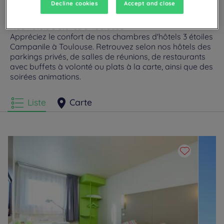
Decline cookies
Accept and close
Nos hôtels 3 étoiles à Toulouse
Appréciez le confort de nos chambres d'hôtels 3 étoiles
Campanile à Toulouse. Retrouvez selon nos hôtels des
parkings privés, de salles de réunions, de restaurants
avec buffets à volonté ou plats à la carte, ainsi que des
soirées animations.
Liste
Carte