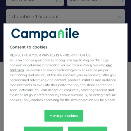
Navigate forward to interact with the calendar and select a dat
Navigate backward to interact wi
Ajouter un code
Consent to cookies
Rechercher
RESPECT FOR YOUR PRIVACY IS A PRIORITY FOR US
You can change your choices at any time by clicking on "Manage
cookies" or get more information via our Cookie Policy. We and
our
partners
use cookies or similar technologies to ensure the proper
functioning and security of the site, improve your experience, offer you
personalized advertising and content, produce statistics and audience
measurements to evaluate their performance, and share content on
social networks. You can accept all cookies by selecting "Accept and
Vous organisez un séminaire ou un voyage familial en Chine
close" or set your preferences by cookie purpose. By selecting "Decline
cookies," only cookies necessary for the site's operation will be placed.
? Optez pour un hôtel-restaurant Campanile ! Nos
établissements conviviaux vous promettent un séjour des
plus agréables !
Manage cookies