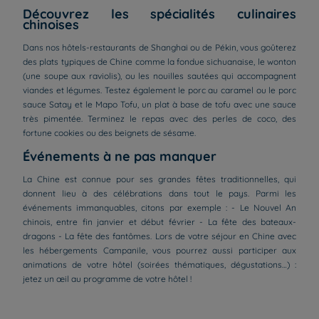
Découvrez les spécialités culinaires
chinoises
Dans nos hôtels-restaurants de Shanghai ou de Pékin, vous goûterez
des plats typiques de Chine comme la fondue sichuanaise, le wonton
(une soupe aux raviolis), ou les nouilles sautées qui accompagnent
viandes et légumes. Testez également le porc au caramel ou le porc
sauce Satay et le Mapo Tofu, un plat à base de tofu avec une sauce
très pimentée. Terminez le repas avec des perles de coco, des
fortune cookies ou des beignets de sésame.
Événements à ne pas manquer
La Chine est connue pour ses grandes fêtes traditionnelles, qui
donnent lieu à des célébrations dans tout le pays. Parmi les
événements immanquables, citons par exemple : - Le Nouvel An
chinois, entre fin janvier et début février - La fête des bateaux-
dragons - La fête des fantômes. Lors de votre séjour en Chine avec
les hébergements Campanile, vous pourrez aussi participer aux
animations de votre hôtel (soirées thématiques, dégustations…) :
Hôtels à Paris
jetez un œil au programme de votre hôtel !
Hôtels à Bordeaux
Hôtels à Marseille