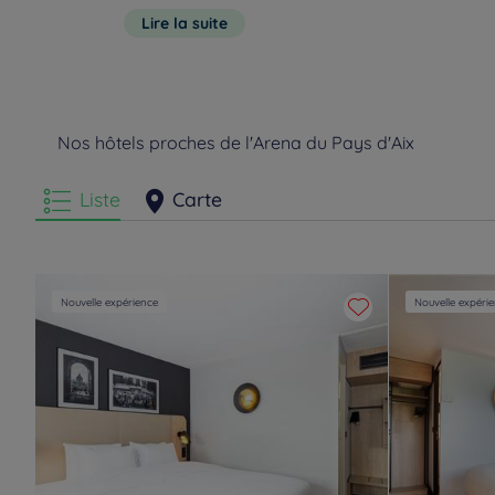
minutes en bus de votre chambre
Lire la suite
Nos hôtels proches de l'Arena du Pays d'Aix
Liste
Carte
Nouvelle expérience
Nouvelle expéri