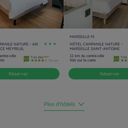
MARSEILLE-15
ANILE NATURE - AIX
HÔTEL CAMPANILE NATURE -
CE MEYREUIL
MARSEILLE SAINT-ANTOINE
ntre-ville
11 km du centre-ville
Très bien
Très 
4.2
4.2
rte
Voir sur la carte
734 avis
Réserver
Réserver
Plus d’hôtels