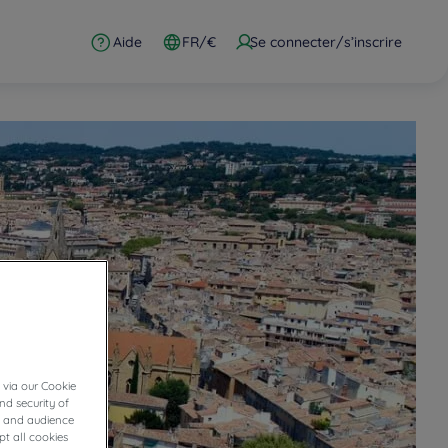
Aide
FR/€
Se connecter/s’inscrire
 via our Cookie
nd security of
cs and audience
t all cookies