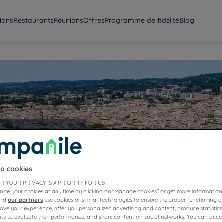
ions
Restaurants
Réunions
Offres
Programme de fidélité
Blog
 de
 d’Aix
to cookies
R YOUR PRIVACY IS A PRIORITY FOR US
nge your choices at any time by clicking on "Manage cookies" or get more information
and
our partners
use cookies or similar technologies to ensure the proper functioning a
prove your experience, offer you personalized advertising and content, produce statisti
s to evaluate their performance, and share content on social networks. You can accep