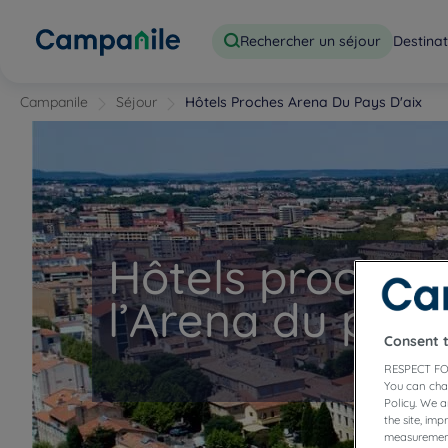
Rechercher un séjour
Destinat
Campanile
Séjour
Hôtels Proches Arena Du Pays D'aix
Hôtels proches
l’Arena du pays
Consent 
RESPECT FO
You can cha
Policy. We 
the site, im
measurement