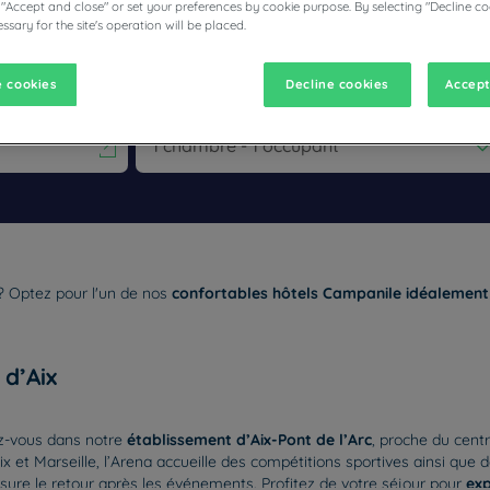
 "Accept and close" or set your preferences by cookie purpose. By selecting "Decline co
ssary for the site's operation will be placed.
 cookies
Decline cookies
Accept
t a date. Press the question mark key to get the keyboard shortcut
to interact with the calendar and select a date. Press the questio
 ? Optez pour l'un de nos
confortables hôtels Campanile idéalement 
 d’Aix
ez-vous dans notre
établissement d’Aix-Pont de l’Arc
, proche du centr
Aix et Marseille, l’Arena accueille des compétitions sportives ainsi que 
 assure le retour après les événements. Profitez de votre séjour pour
exp