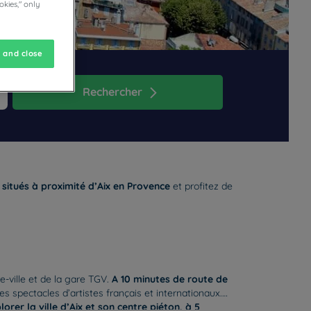
okies," only
 and close
Rechercher
s for changing dates.
n mark key to get the keyboard shortcuts for changing dates.
situés à proximité d’Aix en Provence
et profitez de
e-ville et de la gare TGV.
A 10 minutes de route de
des spectacles d’artistes français et internationaux.
lorer la ville d’Aix et son centre piéton, à 5