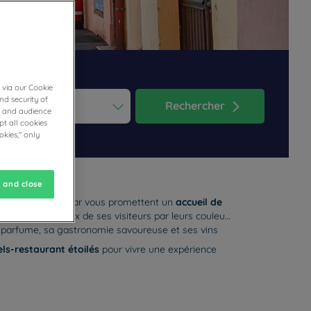
 via our Cookie
nd security of
Rechercher
cs and audience
t all cookies
ess the question mark key to get the keyboard shortcuts for changi
dar and select a date. Press the question mark key to get the keyb
okies," only
 and close
habitants de Colmar vous promettent un
accueil de
vissent les yeux de ses visiteurs par leurs couleurs
es parfume, sa gastronomie savoureuse et ses vins
els-restaurant étoilés
pour vivre une expérience