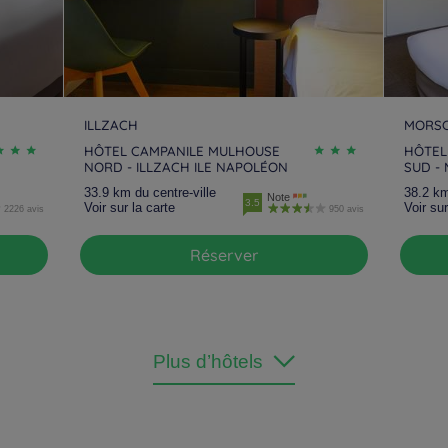
ILLZACH
MORSC
HÔTEL CAMPANILE MULHOUSE
HÔTEL
NORD - ILLZACH ILE NAPOLÉON
SUD -
33.9 km du centre-ville
38.2 km
Note
3.5
Voir sur la carte
Voir sur
2226 avis
950 avis
Réserver
Plus d’hôtels