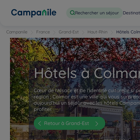
Rechercher un séjour
Destinat
Campanile
France
Grand-Est
Haut-Rhin
Hôtels Col
Hôtels à Colma
Cœur de l'Alsace et de l'identité culturelle si p
région , Colmar est une ville qui vous surpren
aujourd'hui un séjour avec les hôtels Campani
profiter.
Retour à Grand-Est