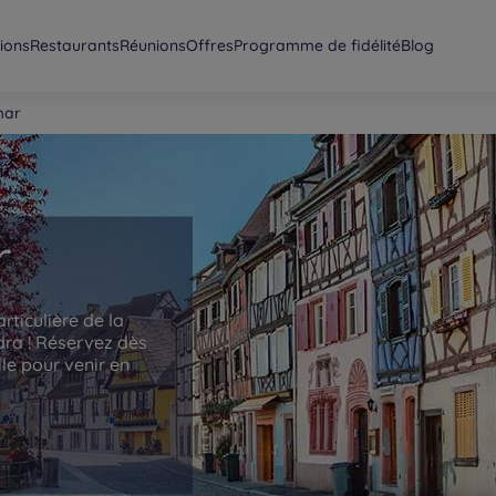
ions
Restaurants
Réunions
Offres
Programme de fidélité
Blog
mar
r
articulière de la
dra ! Réservez dès
le pour venir en