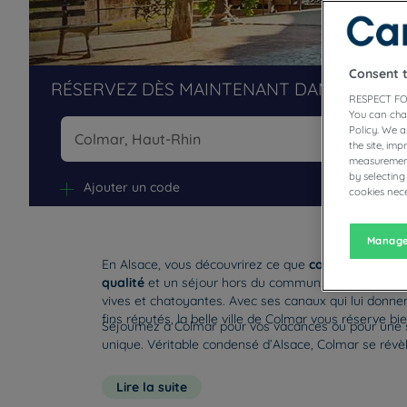
Consent 
RÉSERVEZ DÈS MAINTENANT DANS NOS H
RESPECT FO
You can cha
Policy. We 
the site, im
measurement
Na
by selecting
Ajouter un code
cookies nece
Manage
En Alsace, vous découvrirez ce que
convivialité
et
h
qualité
et un séjour hors du commun. Nichée au centr
vives et chatoyantes. Avec ses canaux qui lui donnen
fins réputés, la belle ville de Colmar vous réserve bi
Séjournez à Colmar pour vos vacances ou pour une s
unique. Véritable condensé d’Alsace, Colmar se révèle
Lire la suite