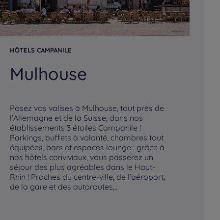
HÔTELS CAMPANILE
HÔ
Mulhouse
S
V
Posez vos valises à Mulhouse, tout près de
l’Allemagne et de la Suisse, dans nos
Dé
établissements 3 étoiles Campanile !
de
Parkings, buffets à volonté, chambres tout
ve
équipées, bars et espaces lounge : grâce à
vo
nos hôtels conviviaux, vous passerez un
av
séjour des plus agréables dans le Haut-
vil
Rhin ! Proches du centre-ville, de l’aéroport,
en
de la gare et des autoroutes,...
sé
Ca