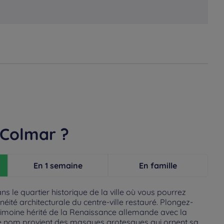
 Colmar ?
En 1 semaine
En famille
ns le quartier historique de la ville où vous pourrez
ité architecturale du centre-ville restauré. Plongez-
rimoine hérité de la Renaissance allemande avec la
le nom provient des masques grotesques qui ornent sa