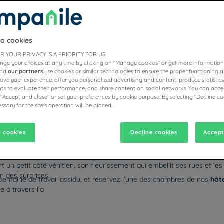
to cookies
ÔTELS RESTAURANTS CAMPANILE
R YOUR PRIVACY IS A PRIORITY FOR US
nge your choices at any time by clicking on "Manage cookies" or get more information
and
our partners
use cookies or similar technologies to ensure the proper functioning a
prove your experience, offer you personalized advertising and content, produce statisti
s to evaluate their performance, and share content on social networks. You can accep
vigate forward to interact with the calendar and select a date. Pr
Navigate backward to interact with the calen
 "Accept and close" or set your preferences by cookie purpose. By selecting "Decline co
ssary for the site's operation will be placed.
 cookies
Decline cookies
Accept
ospitalité
veulent dire. Ces valeurs essentielles chères au cœur des 
e du grand vignoble alsacien, les maisons traditionnelles de Colmar ra
t un petit côté vénitien, son fleurissement qui embellit ses rues et l
en des surprises.
emaine de travail assidu, et réservez l’une des chambres de nos
hôt
 à travers l’a