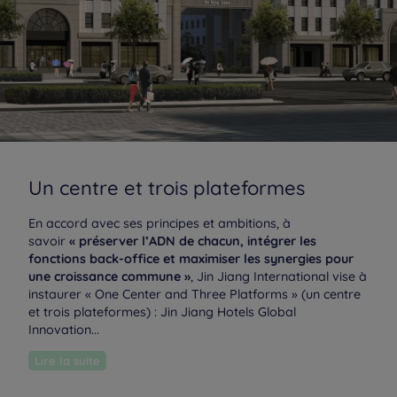
Un centre et trois plateformes
En accord avec ses principes et ambitions, à
savoir
« préserver l’ADN de chacun, intégrer les
fonctions back-office et maximiser les synergies pour
une croissance commune »
, Jin Jiang International vise à
instaurer « One Center and Three Platforms » (un centre
et trois plateformes) : Jin Jiang Hotels Global
Innovation...
Hôtels à Paris
Hôtels à Bordeaux
Lire la suite
Hôtels à Marseille
Hôtels à Amsterdam