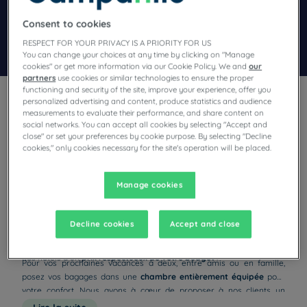
Ajouter un code
Consent to cookies
Rechercher
RESPECT FOR YOUR PRIVACY IS A PRIORITY FOR US
You can change your choices at any time by clicking on "Manage
cookies" or get more information via our Cookie Policy. We and
our
partners
use cookies or similar technologies to ensure the proper
functioning and security of the site, improve your experience, offer you
personalized advertising and content, produce statistics and audience
measurements to evaluate their performance, and share content on
social networks. You can accept all cookies by selecting "Accept and
close" or set your preferences by cookie purpose. By selecting "Decline
cookies," only cookies necessary for the site's operation will be placed.
Après une longue journée, l’
espace bar lounge
de votre
établissement sera le lieu idéal pour vous détendre et profiter d’une
Manage cookies
bonne ambiance.
Afterworks ou collation entre amis
, le bar vous
propose une
carte de cocktails et de snacks
qui saura vous séduire.
Nos hôtels 3 étoiles, modernes et
N’attendez plus pour venir découvrir l’ambiance festive et conviviale
Decline cookies
Accept and close
confortables
de nos bars et réservez sans plus attendre votre séjour dans l’un de
nos
établissements 3 étoiles
. Faites l’expérience du haut standing de
nos hôtels à un
prix respectueux de votre budget
!
Pour vos prochaines vacances à deux, entre amis ou en famille,
posez vos bagages dans une
chambre entièrement équipée
pour
votre confort. Nous avons à cœur de proposer à nos clients un
confort optimal<