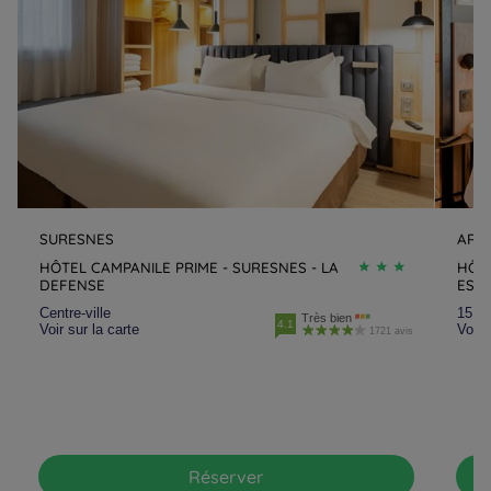
SURESNES
ART
HÔTEL CAMPANILE PRIME - SURESNES - LA
HÔT
DEFENSE
EST 
Centre-ville
15 km
Très bien
4.1
Voir sur la carte
Voir 
1721 avis
Réserver
Hôtels à Paris