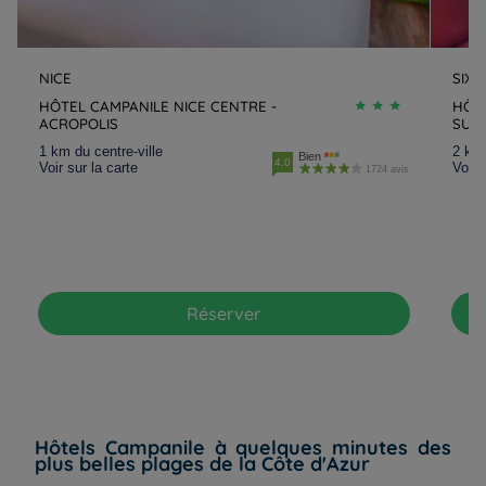
NICE
SIX 
HÔTEL CAMPANILE NICE CENTRE -
HÔTE
ACROPOLIS
SUR 
1 km du centre-ville
2 km 
Bien
4.0
Voir sur la carte
Voir 
1724 avis
Réserver
Hôtels Campanile à quelques minutes des
plus belles plages de la Côte d'Azur