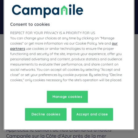
Ajouter un code
Rechercher
Consent to cookies
RESPECT FOR YOUR PRIVACY IS A PRIORITY FOR US
You can change your choices at any time by clicking on "Manage
cookies" or get more information via our Cookie Policy. We and
our
partners
use cookies or similar technologies to ensure the proper
functioning and security of the site, improve your experience, offer you
personalized advertising and content, produce statistics and audience
measurements to evaluate their performance, and share content on
Pour votre séjour sur la Côte d'Azur, réservez une chambre dans un
social networks. You can accept all cookies by selecting "Accept and
close" or set your preferences by cookie purpose. By selecting "Decline
hôtel 3 étoiles Campanile. Appréciez le confort de ses chambres
cookies," only cookies necessary for the site's operation will be placed.
spacieuses, l'accueil chaleureux et la situation idéale d'un hôtel de
bord de mer du sud de la France.
Manage cookies
Decline cookies
Accept and close
Nos hôtels en bord de mer méditerranée
Appréciez le confort de nos chambres d'hôtels
Campanile sur la Côte d'Azur près de la mer