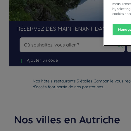
measurement
by selecting
cookies nece
RÉSERVEZ DÈS MAINTENANT DANS NOS H
Manage
Na
Ajouter un code
Nos hôtels-restaurants 3 étoiles Campanile vous reçoi
d’accès font partie de nos prestations.
Nos villes en Autriche