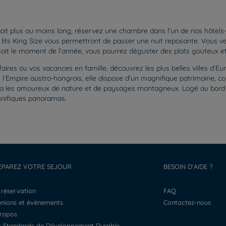
oit plus ou moins long, réservez une chambre dans l’un de nos hôtels
lits King Size vous permettront de passer une nuit reposante. Vous ve
it le moment de l’année, vous pourrez déguster des plats gouteux et 
faires ou vos vacances en famille, découvrez les plus belles villes d’E
e l’Empire austro-hongrois, elle dispose d’un magnifique patrimoine, c
ira les amoureux de nature et de paysages montagneux. Logé au bord d’
gnifiques panoramas.
EPAREZ VOTRE SEJOUR
BESOIN D'AIDE ?
a réservation
FAQ
éunions et événements
Contactez-nous
propos
os Standards de Développement Durable