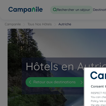
Rechercher un séjour
Destinat
Campanile
Tous Nos Hôtels
Autriche
Hôtels en Autri
Retour aux destinations
Consent 
RESPECT FO
You can cha
Policy. We 
the site, im