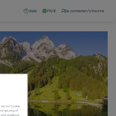
Aide
FR/€
Se connecter/s’inscrire
 via our Cookie
nd security of
cs and audience