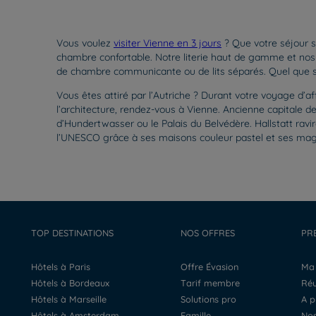
Vous voulez
visiter Vienne en 3 jours
? Que votre séjour s
chambre confortable. Notre literie haut de gamme et nos 
de chambre communicante ou de lits séparés. Quel que so
Vous êtes attiré par l’Autriche ? Durant votre voyage d’af
l’architecture, rendez-vous à Vienne. Ancienne capitale d
d’Hundertwasser ou le Palais du Belvédère. Hallstatt rav
l’UNESCO grâce à ses maisons couleur pastel et ses ma
TOP DESTINATIONS
NOS OFFRES
PR
Hôtels à Paris
Offre Évasion
M
Hôtels à Bordeaux
Tarif membre
R
Hôtels à Marseille
Solutions pro
A 
Hôtels à Amsterdam
Famille
N