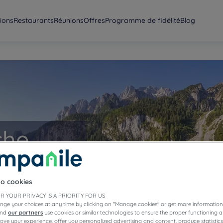
ions
Restaurants
Réunions
Offres
Programme de fidélité
Blog
che
to cookies
R YOUR PRIVACY IS A PRIORITY FOR US
nge your choices at any time by clicking on "Manage cookies" or get more information
and
our partners
use cookies or similar technologies to ensure the proper functioning a
prove your experience, offer you personalized advertising and content, produce statisti