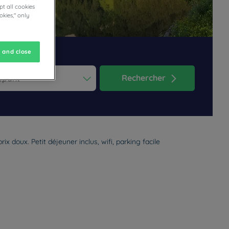
t all cookies
okies," only
 and close
Rechercher
ess the question mark key to get the keyboard shortcuts for changi
dar and select a date. Press the question mark key to get the keyb
 doux. Petit déjeuner inclus, wifi, parking facile