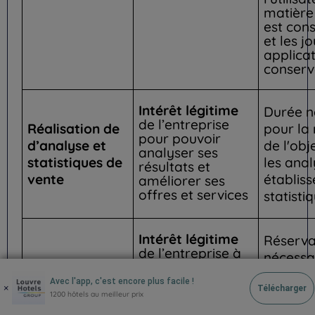
matière
est con
et les j
applicat
conservé
Intérêt légitime
Durée n
de l’entreprise
Réalisation de
pour la 
pour pouvoir
d’analyse et
de l'obj
analyser ses
statistiques de
les anal
résultats et
vente
établis
améliorer ses
offres et services
statisti
Intérêt légitime
Réserva
de l’entreprise à
nécessa
des fins de
traitem
formation et à
Avec l'app, c'est encore plus facile !
×
réserva
Télécharger
des fins
1200 hôtels au meilleur prix
jours à
probatoires