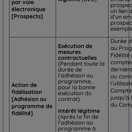
par voie
prospec
électronique
un lien 
[Prospects]
d’un em
prospec
exemple
Durée d
Exécution de
au Pro
mesures
Fidélité
contractuelles
compter
(Pendant toute la
dernière
durée de
l’adhésion au
ou conn
programme,
l’utilisa
Action de
pour la bonne
Compte 
fidélisation
exécution du
jusqu’à 
[Adhésion au
contrat)
du Comp
programme de
Intérêt légitime
fidélité]
(Après la fin de
l’adhésion au
programme à