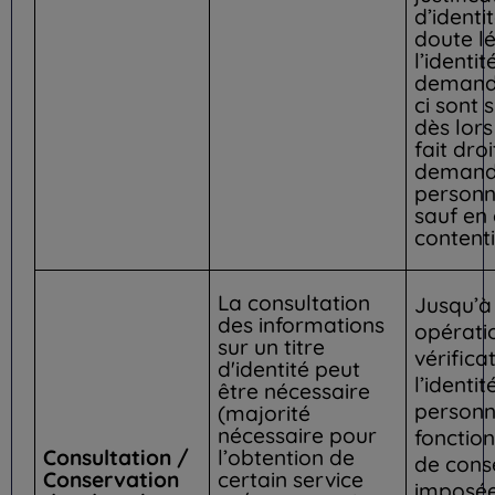
d’identi
doute lé
l’identit
demande
ci sont
dès lors
fait droi
demand
personn
sauf en
contenti
La consultation
Jusqu’à 
des informations
opérati
sur un titre
vérifica
d'identité peut
l’identit
être nécessaire
personn
(majorité
nécessaire pour
fonction
Consultation /
l’obtention de
de cons
Conservation
certain service
imposée