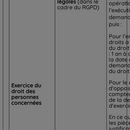
légales
(dans le
opératio
cadre du RGPD)
l’exécut
demande
puis :
Pour l’
droits à
du droit
: 1 an à
la date 
demande
du droit
Pour le 
Exercice du
d'opposi
droit des
compter
personnes
de la 
concernées
d'exerci
En ce q
les pièc
justifica