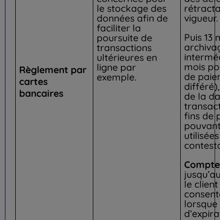
le stockage des
rétracta
données afin de
vigueur.
faciliter la
Puis 13 
poursuite de
archiva
transactions
interméd
ultérieures en
mois po
ligne par
Règlement par
de paie
exemple.
cartes
différé)
bancaires
de la d
transact
fins de 
pouvant
utilisée
contesta
Compte 
jusqu’a
le client
consent
lorsque
d’expira