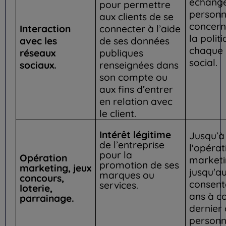
échange
pour permettre
person
aux clients de se
concern
Interaction
connecter à l’aide
la polit
avec les
de ses données
chaque 
réseaux
publiques
social.
sociaux.
renseignées dans
son compte ou
aux fins d’entrer
en relation avec
le client.
Intérêt légitime
Jusqu’à 
de l’entreprise
l'opérat
pour la
Opération
marketi
promotion de ses
marketing, jeux
jusqu'au
marques ou
concours,
consent
services.
loterie,
ans à c
parrainage.
dernier
personn