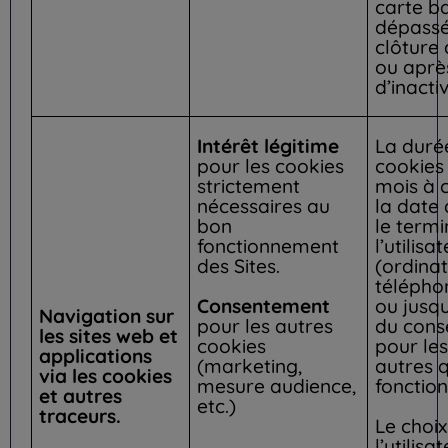
carte b
dépassée
clôture
ou après
d’inactiv
Intérêt légitime
La duré
pour les cookies
cookies 
strictement
mois à 
nécessaires au
la date
bon
le termi
fonctionnement
l’utilisa
des Sites.
(ordina
télépho
Consentement
ou jusqu
Navigation sur
pour les autres
du con
les sites web et
cookies
pour le
applications
(marketing,
autres q
via les cookies
mesure audience,
fonction
et autres
etc.)
traceurs.
Le choix
l’utilisa