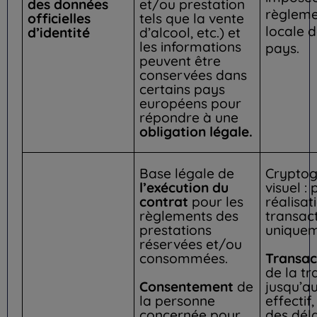
des données
et/ou prestation
règleme
officielles
tels que la vente
locale d
d’identité
d’alcool, etc.) et
les informations
pays.
peuvent être
conservées dans
certains pays
européens pour
répondre à une
obligation légale.
Base légale de
Crypto
l’exécution du
visuel :
contrat
pour les
réalisat
règlements des
transac
prestations
uniquem
réservées et/ou
Transac
consommées.
de la tr
Consentement
de
jusqu’a
la personne
effecti
concernée pour
des déla