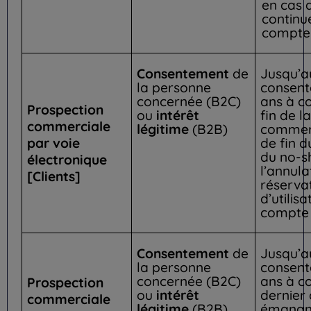
en cas d
continue
compte 
Consentement
de
Jusqu’au
la personne
consent
concernée (B2C)
ans à c
Prospection
ou
intérêt
fin de l
commerciale
légitime
(B2B)
commerc
par voie
de fin d
du no-s
électronique
l’annula
[Clients]
réservat
d’utilis
compte c
Consentement
de
Jusqu’au
la personne
consent
concernée (B2C)
ans à c
Prospection
ou
intérêt
dernier
commerciale
légitime
(B2B)
émanan