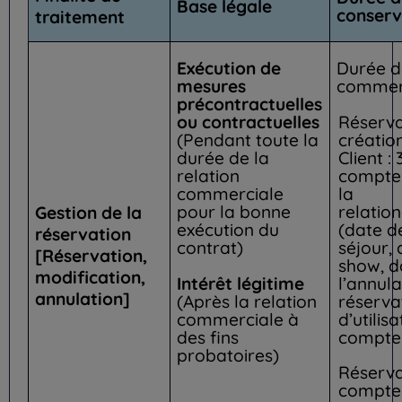
Base légale
conserv
traitement
Exécution de
Durée de
mesures
commerc
précontractuelles
Réserva
ou contractuelles
créatio
(Pendant toute la
Client :
durée de la
compter
relation
la
commerciale
relatio
pour la bonne
Gestion de la
(date de
exécution du
réservation
séjour,
contrat)
[Réservation,
show, d
modification,
Intérêt légitime
l’annula
annulation]
(Après la relation
réserva
commerciale à
d’utilis
des fins
compte 
probatoires)
Réserva
compte c