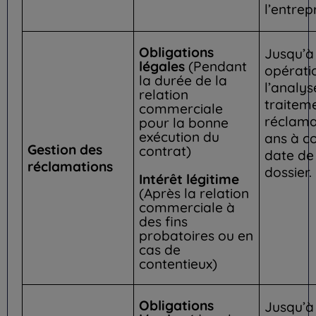
l’entrepr
Obligations
Jusqu’à 
légales
(Pendant
opératio
la durée de la
l’analys
relation
traitem
commerciale
réclama
pour la bonne
exécution du
ans à c
Gestion des
contrat)
date de
réclamations
dossier.
Intérêt légitime
(Après la relation
commerciale à
des fins
probatoires ou en
cas de
contentieux)
Obligations
Jusqu’à 