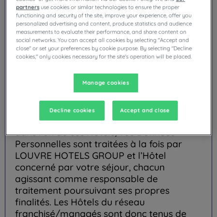
Nanterre sous le n°309 071 942, dont le
partners
use cookies or similar technologies to ensure the proper
siège social est situé 1 Place des Degrés
functioning and security of the site, improve your experience, offer you
92800 Puteaux – France, en tant que
personalized advertising and content, produce statistics and audience
responsable de traitement.
measurements to evaluate their performance, and share content on
social networks. You can accept all cookies by selecting "Accept and
Sachez qu’une large majorité des Hôtels
close" or set your preferences by cookie purpose. By selecting "Decline
cookies," only cookies necessary for the site's operation will be placed.
dans lesquels vous allez séjourner
n’appartiennent pas à LOUVRE HOTELS
Manage cookies
GROUP. Ils sont exploités, en tant qu’hôtel
franchisé/managé d’une de nos marques,
par une entité autonome et indépendante.
Decline cookies
Accept and close
C’est pourquoi, lorsque vous séjournez
dans l’un de ces Hôtels, vos Données
Personnelles sont traitées à la fois par
LOUVRE HOTELS GROUP et l’Hôtel
concerné par votre séjour, chacun
agissant comme responsable de
traitement poursuivant ses propres
finalités. Les Hôtels du réseau
franchisé/managés sont donc tenus de