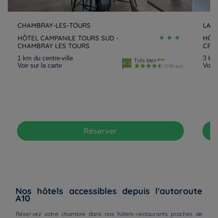
CHAMBRAY-LES-TOURS
LA 
HÔTEL CAMPANILE TOURS SUD -
HÔTE
CHAMBRAY LES TOURS
CRE
1 km du centre-ville
3 km 
Très bien
4.3
Voir sur la carte
Voir 
1749 avis
Réserver
Nos hôtels accessibles depuis l'autoroute
A10
Réservez votre chambre dans nos hôtels-restaurants proches de