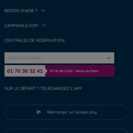
Espace carrière
Politique animaux de compagnie
BESOIN D'AIDE ?
Louvre Hotels Group
FAQ
Jin Jiang International
Contactez-nous
Déclaration d'accessibilité
CAMPANILE.COM
Gérer les cookies
CENTRALES DE RÉSERVATION
Depuis la France
01 70 36 32 41
7/7 de 8h à 22h - Heure de Paris
SUR LE DÉPART ? TÉLÉCHARGEZ L'APP
Télécharger sur Google play