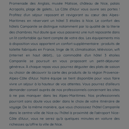
Promenade des Anglais, musée Matisse, château de Nice, palais
Acropolis, plage de galets… La Côte d’Azur vous ouvre ses portes !
Profitez d’un séjour reposant et revigorant au cœur des Alpes-
Maritimes en réservant un hôtel 3 étoiles à Nice. Le confort des
hôtels Campanile se distingue notamment par la qualité de la literie
des chambres. Nul doute que vous passerez une nuit reposante dans
un lit confortable qui tient compte de votre dos. Les équipements mis
à disposition vous apportent un confort supplémentaire : produits de
toilette fabriqués en France, linge de lit, climatisation, télévision, wifi
(internet en haut débit)… La commodité d’un hôtel 3 étoiles
Campanile se poursuit en vous proposant un petit-déjeuner
généreux. À chaque repas vous pourrez déguster des plats de saison
ou choisir de découvrir la carte des produits de la région Provence-
Alpes-Côte d’Azur. Notre équipe se tient disponible pour vous faire
vivre un séjour à la hauteur de vos attentes. Vous pourrez d’ailleurs
demander conseil auprès de nos professionnels concernant les sites
à ne pas manquer dans les Alpes-Maritimes. Nos professionnels
pourront sans doute vous aider dans le choix de votre itinéraire de
voyage. De la même manière, que vous choisissiez l’hôtel Campanile
dans le centre-ville de Nice ou l’hôtel à proximité de l’aéroport Nice-
Côte d’Azur, vous ne serez qu’à quelques minutes en voiture des
richesses qu’offre la ville de Nice.