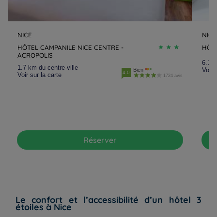
NICE
NICE
HÔTEL CAMPANILE NICE CENTRE -
HÔTE
ACROPOLIS
6.1 k
1.7 km du centre-ville
Voir 
Bien
4.0
Voir sur la carte
1724 avis
Réserver
Le confort et l’accessibilité d’un hôtel 3
étoiles à Nice