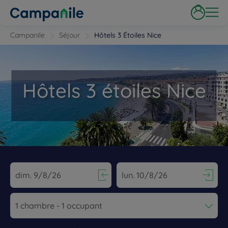
Campanile
Séjour
Hôtels 3 Étoiles Nice
Hôtels 3 étoiles Nice
Navigate forward to interact with the calendar and select a dat
Navigate backward to interact wi