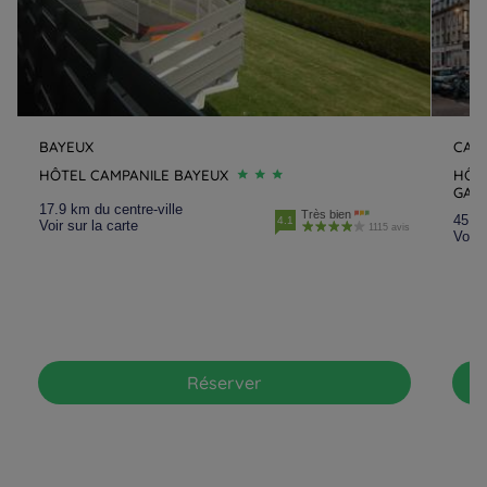
BAYEUX
CAE
HÔTEL CAMPANILE BAYEUX
HÔTE
GAR
17.9 km du centre-ville
Très bien
45 km
4.1
Voir sur la carte
1115 avis
Voir 
Réserver
Hôtels à Paris
Hôtels à Bordeaux
Hôtels à Marseille
Hôtels à Amsterdam