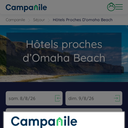
Campanile
Séjour
Hôtels Proches D'omaha Beach
Hôtels proches
d’Omaha Beach
Navigate forward to interact with the calendar and select a dat
Navigate backward to interact wi