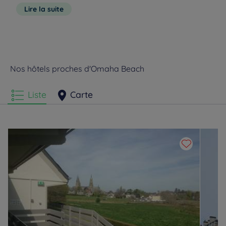
sur les plages normandes
au Cimetière Américain de Colleville-sur-
Lire la suite
Mer et au Mémorial Muséum
. Pour terminer votre visite, dirigez-vous
vers l’ouest de la plage pour admirer les ailes métalliques de la
statue
The Brave<:strong>.
Nos hôtels proches d'Omaha Beach
Liste
Carte