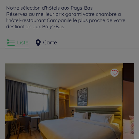
Hôtels
Eindhoven
Hôtels
Gorinchem
Notre sélection d'hôtels aux Pays-Bas
Réservez au meilleur prix garanti votre chambre à
l'hôtel-restaurant Campanile le plus proche de votre
Hôtels
Gouda
Hôtels
Leeuwarden
destination aux Pays-Bas
Hôtels
Rotterdam
Hôtels
Venlo
Liste
Carte
Hôtels
Vlaardingen
Hôtels
Zevenaar
Hôtels
Zwolle