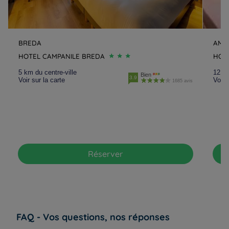
BREDA
AMS
HOTEL CAMPANILE BREDA
HOT
5 km du centre-ville
12 km
Bien
3.9
Voir sur la carte
Voir 
1685 avis
Réserver
FAQ - Vos questions, nos réponses