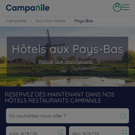
Campanile
Tous Nos Hôtels
Pays-Bas
Hôtels aux Pays-Bas
Retour aux destinations
RÉSERVEZ DÈS MAINTENANT DANS NOS
HÔTELS RESTAURANTS CAMPANILE