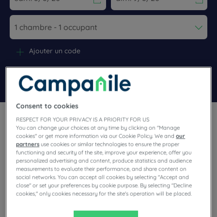
Navigate forward to interact with the calendar and select a dat
Navigate backward to interact wi
Ajouter un code
Rechercher
Consent to cookies
RESPECT FOR YOUR PRIVACY IS A PRIORITY FOR US
You can change your choices at any time by clicking on "Manage
cookies" or get more information via our Cookie Policy. We and
our
partners
use cookies or similar technologies to ensure the proper
functioning and security of the site, improve your experience, offer you
personalized advertising and content, produce statistics and audience
Posez vos valises aux Pays-Bas, entre la mer du Nord, la
measurements to evaluate their performance, and share content on
Belgique et l’Allemagne. Ce mois-ci, venez vous détendre à
social networks. You can accept all cookies by selecting "Accept and
Amsterdam, surnommée la Venise du Nord de l'Europe, avec
close" or set your preferences by cookie purpose. By selecting "Decline
ses canaux et ses paysages fleuris. Accordez-vous une pause
cookies," only cookies necessary for the site's operation will be placed.
Les 5 caractéristiques clés des Pays-
à Gouda et savourez ses délicieux fromages. Enfin, ne
Bas
manquez pas Eindhoven, la ville des Lumières. Quelle que soit