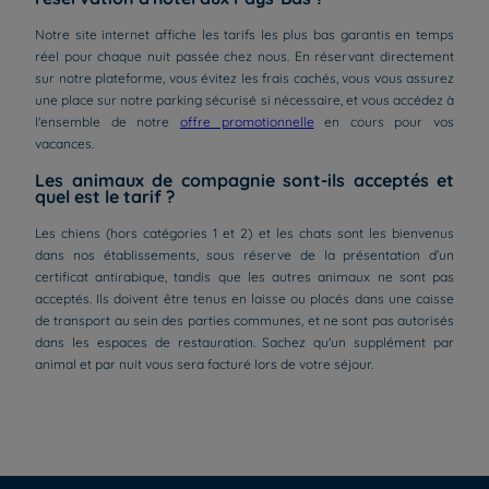
Notre site internet affiche les tarifs les plus bas garantis en temps
réel pour chaque nuit passée chez nous. En réservant directement
sur notre plateforme, vous évitez les frais cachés, vous vous assurez
une place sur notre parking sécurisé si nécessaire, et vous accédez à
l'ensemble de notre
offre promotionnelle
en cours pour vos
vacances.
Les animaux de compagnie sont-ils acceptés et
quel est le tarif ?
Les chiens (hors catégories 1 et 2) et les chats sont les bienvenus
dans nos établissements, sous réserve de la présentation d’un
certificat antirabique, tandis que les autres animaux ne sont pas
acceptés. Ils doivent être tenus en laisse ou placés dans une caisse
de transport au sein des parties communes, et ne sont pas autorisés
dans les espaces de restauration. Sachez qu'un supplément par
Hôtels à Paris
animal et par nuit vous sera facturé lors de votre séjour.
Hôtels à Bordeaux
Hôtels à Marseille
Hôtels à Amsterdam
Hôtels à La Rochelle
Hôtels à Annecy