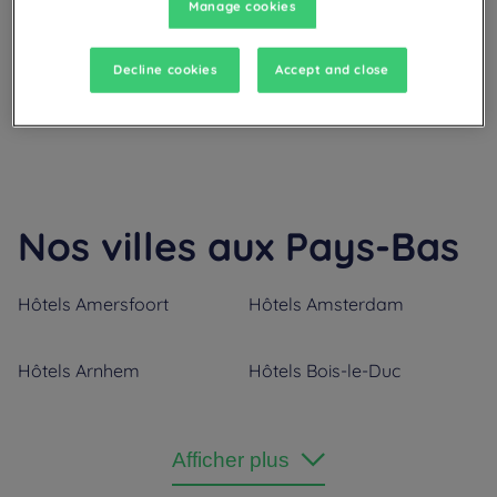
Manage cookies
votre destination, nos hôtels Campanile se feront toujours un
plaisir de vous accueillir !
Un patrimoine culturel d'exception : des canaux
d'Amsterdam aux musées d'art mondialement
Decline cookies
Accept and close
réputés, le pays regorge de trésors historiques.
Lire la suite
Une diversité de paysages uniques : une alternance de
villes au design contemporain, de grands champs de
tulipes et de plages en bor
Nos villes aux Pays-Bas
Hôtels
Amersfoort
Hôtels
Amsterdam
Hôtels
Arnhem
Hôtels
Bois-le-Duc
Hôtels
Breda
Hôtels
Delft
Afficher plus