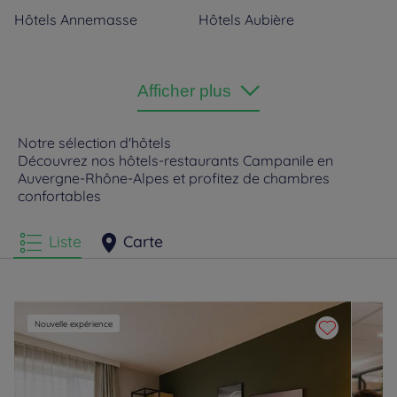
Hôtels
Annemasse
Hôtels
Aubière
Hôtels
Aurillac
Hôtels
Avermes
Afficher plus
Hôtels
Bellerive-sur-Allier
Hôtels
Bourg-en-Bresse
Notre sélection d'hôtels
Découvrez nos hôtels-restaurants Campanile en
Auvergne-Rhône-Alpes et profitez de chambres
Hôtels
Chambéry
Hôtels
Chanas
confortables
Hôtels
Chasse-sur-Rhône
Hôtels
Châtillon-en-
Liste
Carte
Michaille
Hôtels
Clermont-Ferrand
Hôtels
Cran Gevrier
Nouvelle expérience
Hôtels
Dardilly
Hôtels
Ecully
Hôtels
Eybens
Hôtels
Feyzin