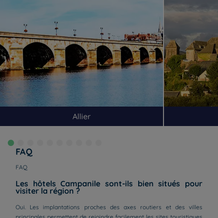
Hôtels
Villars
Hôtels
Villefranche-sur-
Saône
Hôtels
Viriat
Allier
FAQ
FAQ
Les hôtels Campanile sont-ils bien situés pour
visiter la région ?
Oui. Les implantations proches des axes routiers et des villes
principales permettent de rejoindre facilement les sites touristiques