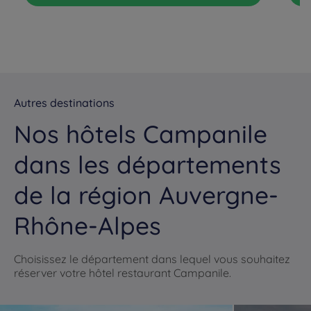
Hôtels
Oullins
Hôtels
Riom
Hôtels
Roanne
Hôtels
Saint Bonnet De
Mure
Hôtels
Saint Chamond
Hôtels
Saint Egrève
Autres destinations
Nos hôtels Campanile
Hôtels
Saint Genis Laval
Hôtels
Saint Genis Pouilly
dans les départements
Hôtels
Saint Martin
Hôtels
Saint-Etienne
de la région Auvergne-
D'Hères
Rhône-Alpes
Hôtels
Saint-Victor
Hôtels
Seyssins
Choisissez le département dans lequel vous souhaitez
Hôtels
Thiers
Hôtels
Valence
réserver votre hôtel restaurant Campanile.
Hôtels
Vaulx-en-Velin
Hôtels
Vichy