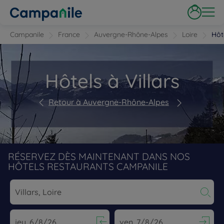
Campanile
France
Auvergne-Rhône-Alpes
Loire
Hôte
Hôtels à Villars
Retour à Auvergne-Rhône-Alpes
RÉSERVEZ DÈS MAINTENANT DANS NOS
HÔTELS RESTAURANTS CAMPANILE