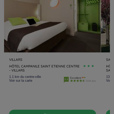
VILLARS
SAI
HÔTEL CAMPANILE SAINT ETIENNE CENTRE
HÔTE
- VILLARS
SAI
1.1 km du centre-ville
13.7 
Excellent
4.4
Voir sur la carte
Voir 
2144 avis