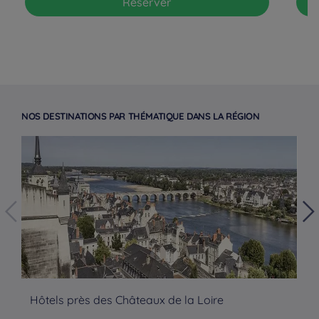
Réserver
NOS DESTINATIONS PAR THÉMATIQUE DANS LA RÉGION
Hôtels à Paris
Hôtels près des Châteaux de la Loire
Hô
Hôtels à Bordeaux
Hôtels à Marseille