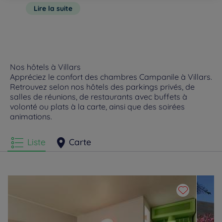
une réunion d’affaires, c’est possible grâce à nos salles de
boisés et de beaux châteaux, offrant un décor d’autant plus
Lire la suite
conférences. Plusieurs formules vous seront proposées, elles
extraordinaire. Les amoureux de nature et les amateurs
sont entièrement personnalisables afin de répondre à toutes
d’histoires seront ravis de parcourir les différents sentier
vos attentes.
Nos hôtels à Villars
Appréciez le confort des chambres Campanile à Villars.
Retrouvez selon nos hôtels des parkings privés, de
salles de réunions, de restaurants avec buffets à
volonté ou plats à la carte, ainsi que des soirées
animations.
Liste
Carte