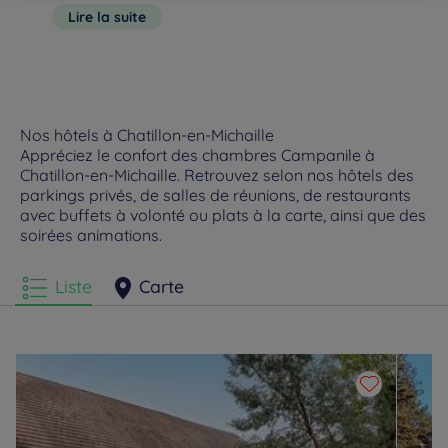
salles de réunion, organisez vos événements professionnels
exceptionnels ne sont pas les seuls atouts de la ville, il vous
Lire la suite
directement à l’hôtel. Boissons chaudes, pauses sucrées ou
suffira de vous rendre sur la place Neuve pour vous en
salées, tout est mis en place pour que vos hôtes passent un
apercevoir. Le Grand Théâtre et le musée Rath en
moment agréable.
Nos hôtels à Chatillon-en-Michaille
Appréciez le confort des chambres Campanile à
Chatillon-en-Michaille. Retrouvez selon nos hôtels des
parkings privés, de salles de réunions, de restaurants
avec buffets à volonté ou plats à la carte, ainsi que des
soirées animations.
Liste
Carte