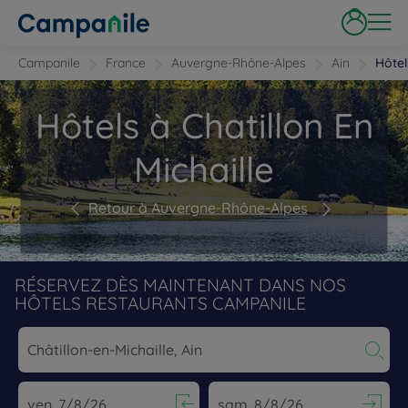
Campanile
France
Auvergne-Rhône-Alpes
Ain
Hôtel
Hôtels à Chatillon En
Michaille
Retour à Auvergne-Rhône-Alpes
RÉSERVEZ DÈS MAINTENANT DANS NOS
HÔTELS RESTAURANTS CAMPANILE