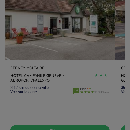
FERNEY-VOLTAIRE
CRA
HÔTEL CAMPANILE GENEVE -
HÔT
AEROPORT/PALEXPO
GEV
28.2 km du centre-ville
36 km
Bien
4.0
Voir sur la carte
Voir 
3113 avis