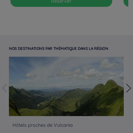
Réserver
NOS DESTINATIONS PAR THÉMATIQUE DANS LA RÉGION
Hôtels à Paris
Hôtels proches de Vulcania
Hô
Hôtels à Bordeaux
Hôtels à Marseille