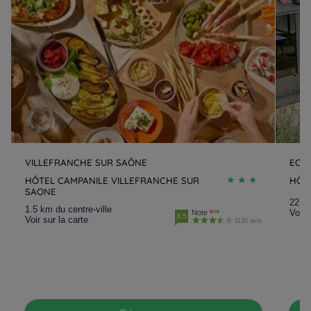
VILLEFRANCHE SUR SAÔNE
ECU
HÔTEL CAMPANILE VILLEFRANCHE SUR
HÔTE
SAONE
22.7 
1.5 km du centre-ville
Voir 
Note
3.5
Voir sur la carte
1132 avis