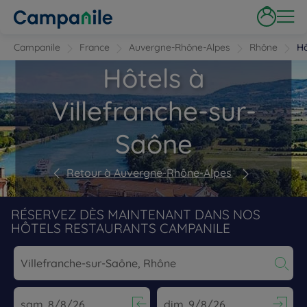
Campanile
France
Auvergne-Rhône-Alpes
Rhône
Hô
Hôtels à
Villefranche-sur-
Saône
Retour à Auvergne-Rhône-Alpes
RÉSERVEZ DÈS MAINTENANT DANS NOS
HÔTELS RESTAURANTS CAMPANILE