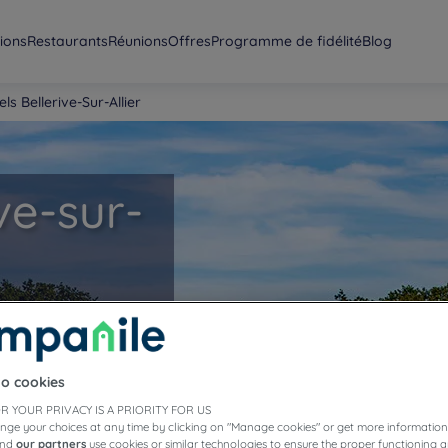
ions
Restaurants
Réunions
Offres
Programme de fidélité
Blog
ls Bellerive-Sur-Allier
ve-sur-
éjour d’agrément
re hôtel restaurant à
uses prestations
to cookies
R YOUR PRIVACY IS A PRIORITY FOR US
nge your choices at any time by clicking on "Manage cookies" or get more information
and
our partners
use cookies or similar technologies to ensure the proper functioning a