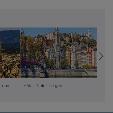
rrand
Hôtels 3 étoiles Lyon
Hôtels
des Al