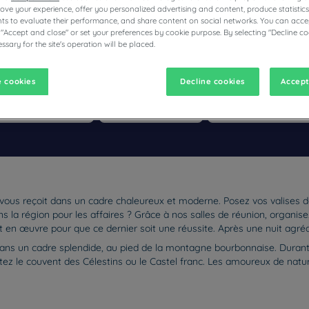
prove your experience, offer you personalized advertising and content, produce statisti
s to evaluate their performance, and share content on social networks. You can accep
 "Accept and close" or set your preferences by cookie purpose. By selecting "Decline co
ssary for the site's operation will be placed.
ÔTELS RESTAURANTS CAMPANILE
 cookies
Decline cookies
Accept
vigate forward to interact with the calendar and select a date. Pr
Navigate backward to interact with the calen
ier vous reçoit dans un cadre chaleureux et moderne. Posez vos valises 
dans la région pour les affaires ? Grâce à nos salles de réunion, organ
n œuvre pour que ce dernier soit une réussite. Après une nuit agréable
ns un cadre splendide, au pied de la montagne bourbonnaise. Durant vo
tez le couvent des Célestins ou le Castel franc. Les amoureux de natu