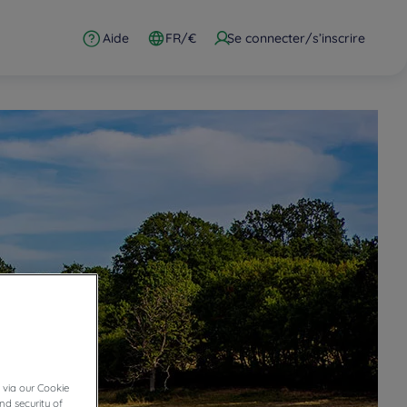
Aide
FR/€
Se connecter/s’inscrire
 via our Cookie
nd security of