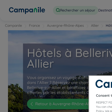
Rechercher un séjour
Destinat
Campanile
France
Auvergne-Rhône-Alpes
Allier
Hôte
Hôtels à Belleri
Allier
Vous organisez un voyage d’affaires ou un s
dans l’Allier ? Réservez une chambre dans not
Bellerive-sur-Allier et bénéficiez des nombre
offertes par les établissements Campanile.
Consent 
RESPECT FO
Retour à Auvergne-Rhône-Alpes
You can cha
Policy. We 