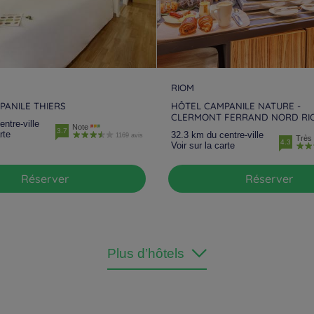
RIOM
PANILE THIERS
HÔTEL CAMPANILE NATURE -
CLERMONT FERRAND NORD RI
ntre-ville
Note
3.7
rte
32.3 km du centre-ville
1169 avis
Très 
4.3
Voir sur la carte
Réserver
Réserver
Plus d’hôtels