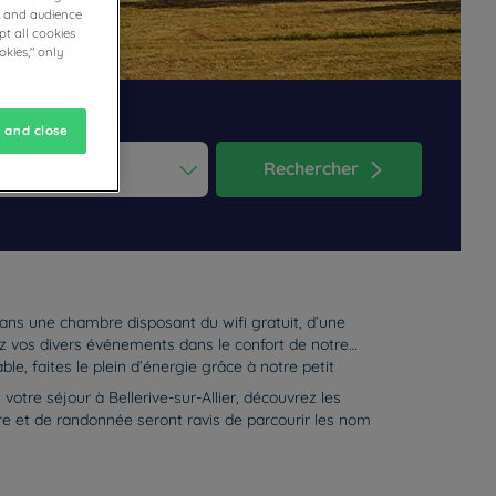
cs and audience
t all cookies
okies," only
 and close
Rechercher
ess the question mark key to get the keyboard shortcuts for changi
dar and select a date. Press the question mark key to get the keyb
dans une chambre disposant du wifi gratuit, d’une
isez vos divers événements dans le confort de notre
, faites le plein d’énergie grâce à notre petit
tre séjour à Bellerive-sur-Allier, découvrez les
re et de randonnée seront ravis de parcourir les nom