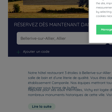
the site, im
measurement
by selecting
cookies nece
RÉSERVEZ DÈS MAINTENANT DANS NOS H
Manage
Na
Ajouter un code
Notre hôtel restaurant 3 étoiles à Bellerive-sur-All
salle de bain et d’une literie de qualité. Vous êtes 
établissement Campanile. Nos équipes mettront tout e
déjeuner sous forme de buffet.
Réputée pour ses eaux thermales, Vichy est logée da
nombreux monuments historiques de cette ville. Visi
Lire la suite