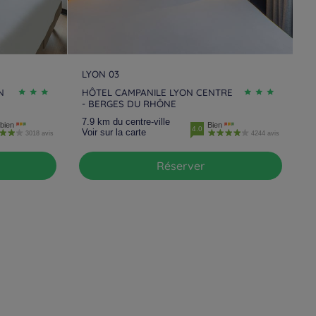
LYON 03
N
HÔTEL CAMPANILE LYON CENTRE
- BERGES DU RHÔNE
7.9 km du centre-ville
bien
Bien
4.0
Voir sur la carte
3018 avis
4244 avis
Réserver