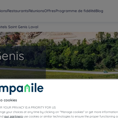
ions
Restaurants
Réunions
Offres
Programme de fidélité
Blog
tels Saint Genis Laval
Genis
emps d’une escale
restaurants
ez-vous pour un
to cookies
R YOUR PRIVACY IS A PRIORITY FOR US
nge your choices at any time by clicking on "Manage cookies" or get more information
and
our partners
use cookies or similar technologies to ensure the proper functioning a