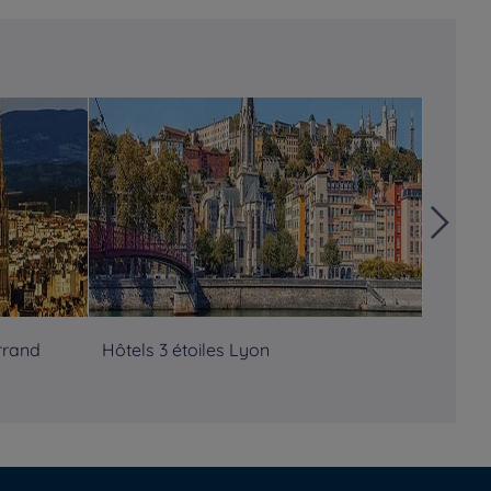
rrand
Hôtels 3 étoiles Lyon
Hôtels
des Al