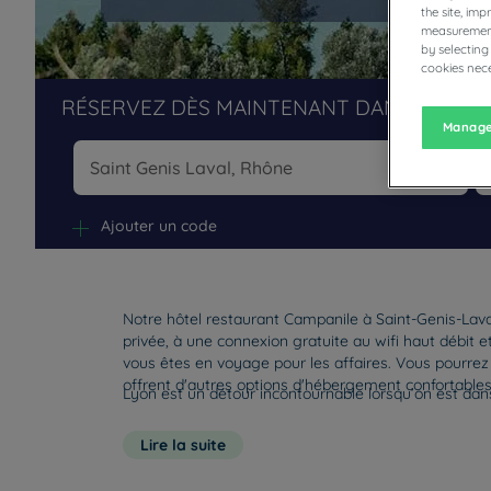
the site, im
measurement
by selecting
cookies nece
RÉSERVEZ DÈS MAINTENANT DANS NOS H
Manage
Na
Ajouter un code
Notre hôtel restaurant Campanile à Saint-Genis-Lava
privée, à une connexion gratuite au wifi haut débit 
vous êtes en voyage pour les affaires. Vous pourrez 
offrent d'autres options d'hébergement confortables
Lyon est un détour incontournable lorsqu’on est dan
Lire la suite