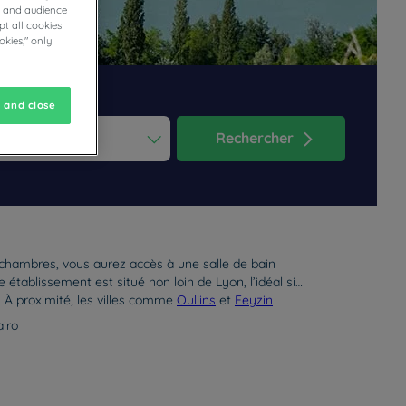
cs and audience
t all cookies
okies," only
 and close
Rechercher
ess the question mark key to get the keyboard shortcuts for changi
dar and select a date. Press the question mark key to get the keyb
 chambres, vous aurez accès à une salle de bain
établissement est situé non loin de Lyon, l’idéal si
. À proximité, les villes comme
Oullins
et
Feyzin
airo