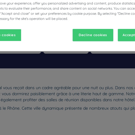
prove your experience, offer you personalized advertising and content, produce statisti
s to evaluate their performance, and share content on social networks. You can accep
 "Accept and close" or set your preferences by cookie purpose. By selecting "Decline co
ssary for the site's operation will be placed.
ÔTELS RESTAURANTS CAMPANILE
 cookies
Decline cookies
Accept
vigate forward to interact with the calendar and select a date. Pr
Navigate backward to interact with the calen
l vous reçoit dans un cadre agréable pour une nuit ou plus. Dans nos
et vous dormirez paisiblement grâce à une literie haut de gamme. Notre 
également profiter des salles de réunion disponibles dans notre hôtel
.
s le Rhône. Cette ville dynamique présente de nombreux atouts qui pl