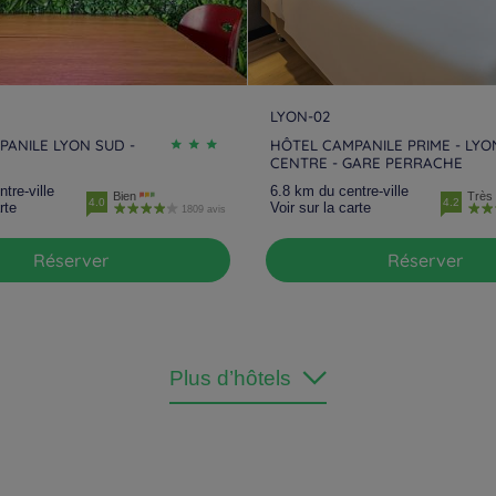
LYON-02
PANILE LYON SUD -
HÔTEL CAMPANILE PRIME - LYO
CENTRE - GARE PERRACHE
tre-ville
6.8 km du centre-ville
Bien
Très 
4.0
4.2
rte
Voir sur la carte
1809 avis
Réserver
Réserver
Plus d’hôtels