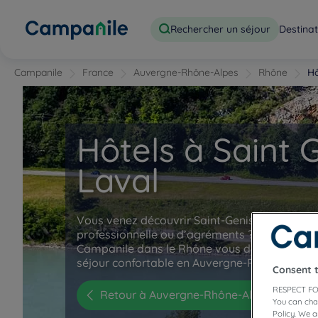
Rechercher un séjour
Destinat
Campanile
France
Auvergne-Rhône-Alpes
Rhône
Hô
Hôtels à Saint 
Laval
Vous venez découvrir Saint-Genis-Laval le t
professionnelle ou d’agréments ? Nos hôtels 
Campanile dans le Rhône vous donnent rend
séjour confortable en Auvergne-Rhône-Alpes.
Consent 
RESPECT FO
Retour à Auvergne-Rhône-Alpes
You can cha
Policy. We 