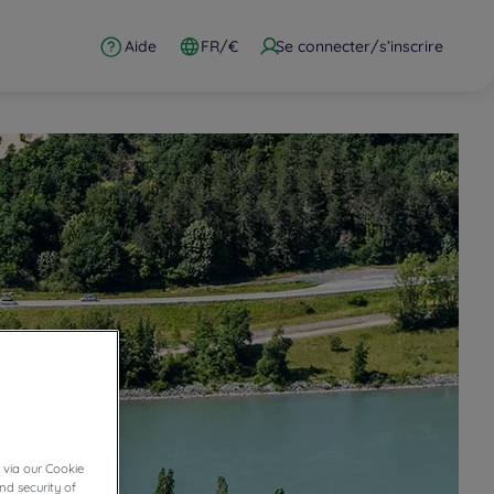
Aide
FR/€
Se connecter/s’inscrire
 via our Cookie
nd security of